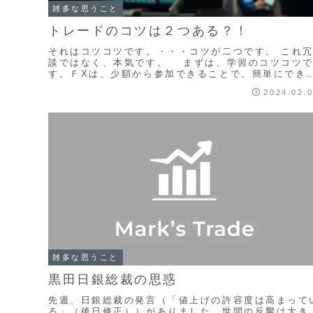
雑多な思うこと
トレードのコツは２つある？！
それはコツコツです。・・・コツが二つです。 これ
談ではなく、本気です。 まずは、学習のコツコツ
す。ＦXは、少額から参加できることで、簡単にでき
と勘違いしたまま始める人が多いようです。ＦXの学
2024.02.
習...
雑多な思うこと
黒田日銀総裁の思惑
先週、日銀総裁の発言（「値上げの許容度は高まって
る」（後日修正））がありました。世間の反響は大き