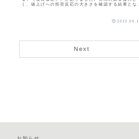
く、値上げへの拒否反応の大きさを確認する結果とな
ました。値上げ要因は、多くが原油などのエネルギー
農...
2022.06.
Next
お知らせ