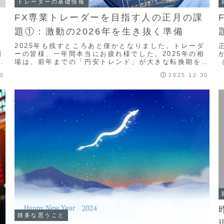
トレーダーの基礎情報
FX専業トレーダーを目指す人の正月の課
題①：激動の2026年を生き抜く準備
2025年も残すところあと僅かとなりました。トレーダ
日
ーの皆様、一年間本当にお疲れ様でした。2025年の相
日
場は、前年までの「円安トレンド」が大きな転換期を迎
え、各国の金利政策や地政学リスクによって、非常...
30
2025.12.30
能
雑多な思うこと