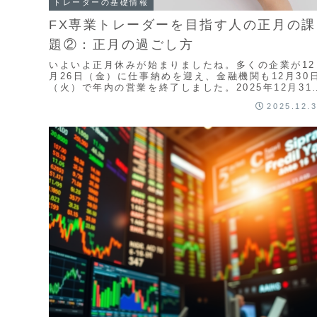
トレーダーの基礎情報
FX専業トレーダーを目指す人の正月の課
題②：正月の過ごし方
いよいよ正月休みが始まりましたね。多くの企業が12
月26日（金）に仕事納めを迎え、金融機関も12月30
（火）で年内の営業を終了しました。2025年12月31
（水）から2026年1月4日（日）まで、...
2025.12.