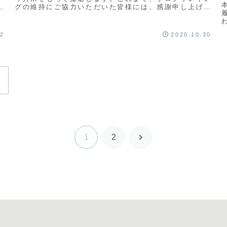
り
グの維持にご協力いただいた皆様には、感謝申し上げま
や
す。当ブログは、元々、自分自身の環境分析の備忘録
と...
12
2020.10.30
1
2
次
へ