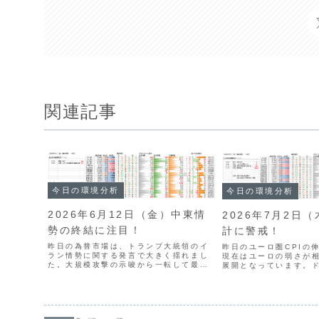
関連記事
今日の環境分析
今日の環境分析
2026年6月12日（金）中東情
2026年7月2日
勢の終結に注目！
計に警戒！
昨日の為替市場は、トランプ大統領のイ
昨日のユーロ圏CPIの
ラン情勢に関する発言で大きく揺れまし
現在はユーロの弱さが
た。大規模攻撃の示唆から一転して最終
展開となっています。ド
合意へと進展したことで、米金利の低下
後半で推移していますが
とともにドル円は159円台まで急落して
言や為替介入への警戒
います。一方、ECBの利上げは予想通り
い状態が続いています
で、ユーロは落ち着い...
目材料である米雇用...