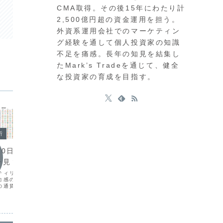
CMA取得。その後15年にわたり計
2,500億円超の資金運用を担う。
外資系運用会社でのマーケティン
グ経験を通して個人投資家の知識
不足を痛感。長年の知見を結集し
たMark’s Tradeを通じて、健全
な投資家の育成を目指す。
今日の
今日の環境分析
析
202
2026年8月5日（水）日銀議事
月20日（月）方向感
継続に
要旨や米指標を注視！
子見？
市場は、
現在の為替相場は、介入警戒感が一段落
ティリティが低下してお
前に様子
し円売りが優勢となりましたが、クロス
向感の乏しい展開が続い
展開です
円はテクニカル的な分岐点に位置してお
の通貨ペアで値動きが収
し、全体
り、次の動きを伺う展開です。通貨相関
ーズ」の状態にあります
が続いて
では円の強さが続く一方、ユーロやポン
発生するほどの材料には
ドルと豪
ドの弱さが鮮明になっており、円買いや
は焦らず様子見をするの
ポンドと
欧州通貨売りを軸にした通...
。通貨の...