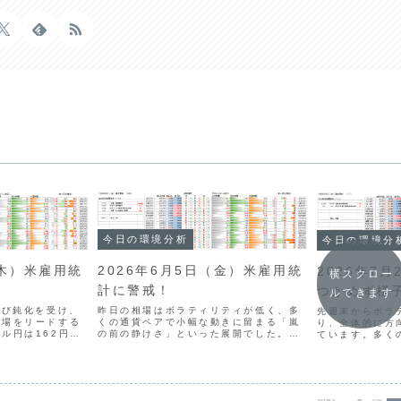
今日の環境分析
今日の環境分
2026年6月5日（金）米雇用統
（木）米雇用統
2026年7
横スクロー
計に警戒！
つかめず様
ルできます
昨日の相場はボラティリティが低く、多
伸び鈍化を受け、
先週末からボラ
くの通貨ペアで小幅な動きに留まる「嵐
相場をリードする
り、全体的に方
の前の静けさ」といった展開でした。通
ル円は162円台
ています。多く
貨相関ではUSDの強さが際立ち、次いで
、FRB議長の発
束する「スクイ
JPYやEURも堅調な一方、AUDの弱さが
感から、上値の重
が、トレンドが
継続しています。本日の最大の注目材料
。今夜は最大の注
欠けており、今
は、21:30に...
が賢明な局面です