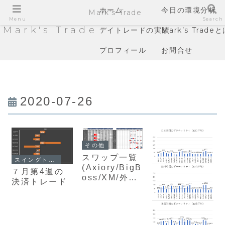
ホーム
今日の環境分析
Mark's Trade
Menu
Search
Mark's Trade
デイトレードの実績
Mark’s Trade
プロフィール
お問合せ
2020-07-26
その他
スワップ一覧
スイングトレードの実績
(Axiory/BigB
７月第4週の
oss/XM/外為
決済トレード
ﾌｧｲﾈｽ
ﾄ)2020/7/25