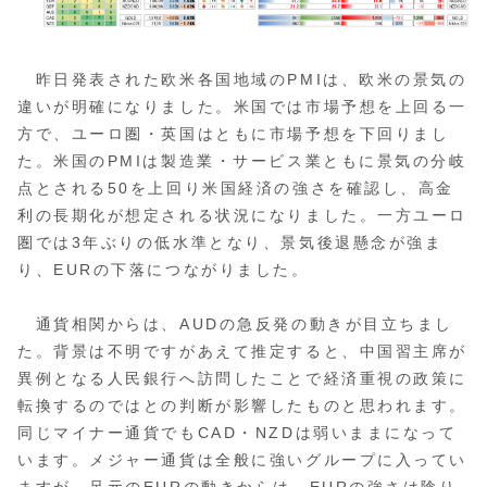
昨日発表された欧米各国地域のPMIは、欧米の景気の
違いが明確になりました。米国では市場予想を上回る一
方で、ユーロ圏・英国はともに市場予想を下回りまし
た。米国のPMIは製造業・サービス業ともに景気の分岐
点とされる50を上回り米国経済の強さを確認し、高金
利の長期化が想定される状況になりました。一方ユーロ
圏では3年ぶりの低水準となり、景気後退懸念が強ま
り、EURの下落につながりました。
通貨相関からは、AUDの急反発の動きが目立ちまし
た。背景は不明ですがあえて推定すると、中国習主席が
異例となる人民銀行へ訪問したことで経済重視の政策に
転換するのではとの判断が影響したものと思われます。
同じマイナー通貨でもCAD・NZDは弱いままになって
います。メジャー通貨は全般に強いグループに入ってい