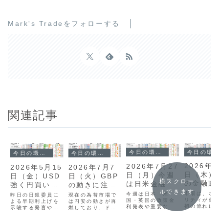
Mark's Tradeをフォローする
関連記事
今日の環境分析
今日の環境分析
今日の環境分析
今日の環境分析
2026年7
2026年7月27
2026年5月15
2026年7月7
日（木）
日（月）今週
日（金）USD
日（火）GBP
横スクロー
の金融政
は日米金融政
強く円買い介
の動きに注
注目！
ルできます
策に警戒！
入を警戒？
目！
市場は、ボ
今週は日本・米
昨日の日銀委員に
現在の為替市場で
リティが低
国・英国の政策金
よる早期利上げを
は円安の動きが再
初の流れに
利発表や重要な経
示唆する発言や、
燃しており、ドル
る動きが出
済指標が続く、非
予想を上回る米小
円は162円台に乗
り、新たな