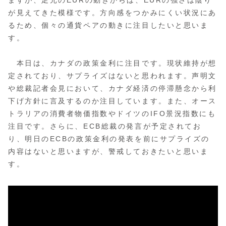
ますが、足元のEURの動きからは、EURの強さは陰り
が見えてきた模様です。方向感をつかみにくい状況にあ
るため、個々の通貨ペアの動きに注目したいと思いま
す。
本日は、カナダの政策金利に注目です。現状維持が想
定されており、サプライズはないと思われます。声明文
や総裁記者会見において、カナダ経済の停滞懸念から利
下げ方針に言及するのか注目しています。また、オース
トラリアの消費者物価指数やドイツのIFO景況指数にも
注目です。さらに、ECB総裁の発言が予定されてお
り、明日のECBの政策金利の発表を前にサプライズの
内容はないと思いますが、警戒しておきたいと思いま
す。