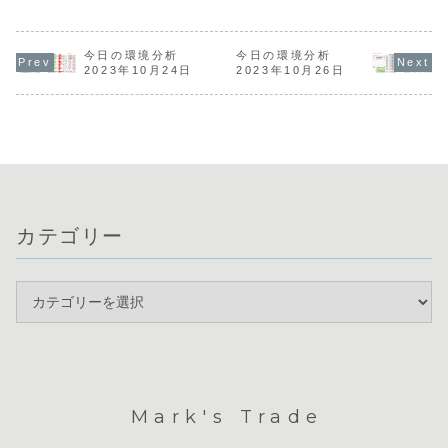
常に注目の集まる
売売上高の結果を
せています。特に
ドの始まり
1週間となりま
受け、市場ではド
ポンド円や豪ドル
認する局面
す。先週末は中東
ル高円安の傾向が
円が直近の高値を
通貨相関では
情勢の緊張緩和へ
鮮明になっていま
更新し、新たな上
やUSDの強
の期待からドル買
す。通貨相関から
今日の環境分析
昇トレンドが開始
今日の環境分析
GBPの弱さ
いが一服し、
は、ドルが強含
した様子が伺えま
2023年10月24日
2023年10月26日
ています。
USDJPYは164円
み、ポンドの弱さ
す。通貨相関を見
USDJPY
手前で上値の重さ
が目立ちます。ド
てもポンドと豪ド
162円台ま
が意識され163円
ル円が再び158円
ルの強さが目立つ
しましたが
台半ばへと下落し
台に入ったこと
一方、円とドルは
に163円台に
ました。通貨相
で、為替介入への
弱い位置づけに...
関...
警...
カテゴリー
Mark's Trade