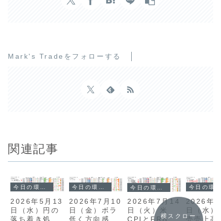
Mark's Tradeをフォローする
関連記事
今日の環境分析
今日の環境分析
今日の環境分析
今日の環境分析
2026年5月13
2026年7月10
2026年6
2026年7月14
日（水）円の
日（金）ボラ
日（水）
日（火）米
横スクロー
落ち着き処を
低く方向感の
売売上高
CPIとFRB議