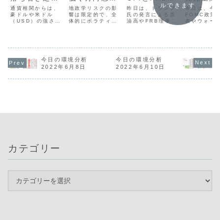
ルできます
探る展開？
判断困難！
FOMCに
長の議会証言
通貨相関からは、
地政学リスクの影
本日は、今
昨日は、トランプ
豪ドルや米ドル
響は限定的で、全
目！
FOMC政策
に警戒！
氏の発言による原
（USD）の強さが
体的にボラティリ
表やウォー
油高やFRB理事の
際立つ一方、円が
ティが低く方向感
総裁の会見
利上げに前向きな
最弱となる対照的
に乏しい展開が続
え、非常に
発言を受け、イン
な展開にありま
いています。通貨
な展開が予
フレ懸念からドル
す。米CPIが3年
相関ではNZDや
ます。昨日
買いが優勢となり
ぶりの高水準とな
CADの強さが目立
の利上げも
ました。ドル円は
り利下げ期待が後
つものの、ニュー
したが、材
今日の環境分析
今日の環境分析
上昇しているもの
退したことや、豪
ジーランドが祝日
くしから円
の、円買い介入へ
2022年6月8日
2022年6月10日
ドルが強さを継続
であることや週末
まり、米国
の警戒感から慎重
していることが背
要因も重なり、市
下げ観測が
な判断が求められ
景にあります。一
場全体で大きな動
ドル安が継
ますが、ユーロド
方、英国の政局不
きは期待しにくい
います。通
ルではドル高の流
安でポンドが売
状況です。注目...
を見るとド
れが明確に出て...
ら...
円...
カテゴリー