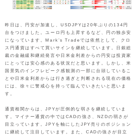
昨日は、円安が加速し、USDJPYは20年ぶりの134円
台をつけました。ユーロ円も上昇するなど、円の独歩安
になっています。Mark’s Tradeでは依然として、クロ
ス円通貨はすべて買いサインを継続しています。日銀総
裁の金融緩和継続発言や日米金利差からの円安は投資家
にとっては安心感のある状況だと思います。しかし、米
国景気のインフレピーク感観測の一部に台頭しているこ
とや日米金利差からは行き過ぎと判断される現在の価格
には、徐々に警戒心を持って臨んでいきたいと思いま
す。
通貨相関からは、JPYが圧倒的な弱さを継続していま
す。マイナー通貨の中ではCADの強さ、NZDの弱さが
目立っています。JPYを軸にしたJPY売りのポジション
に継続して注目しています。また、CADの強さが目立