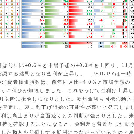
前年比+0.6％と市場予想の+0.3％を上回り、11
確認する結果となり金利が上昇し、 USDJPYは一時
の消費者物価指数は、前年同月比+4.0％と市場予想の
か月ぶりに伸びが加速しました。これをうけて金利は上昇
6月以降に後倒しになりました。欧州金利も同様の動き
を否定し、夏に利下げ開始の可能性が高いと発言しま
金利は高止まりが当面続くとの判断が強まりました。
維持を確認することになると、金利差を背景とした動
うした動きを前倒しする展開につながっているものと