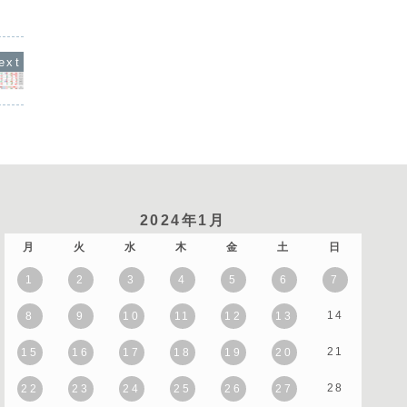
ています。通貨相関から
ポンドと豪ドルの強さが目立つ一方、円
弱さが際
係を判断...
とドルは弱い位置づけに...
2024年1月
月
火
水
木
金
土
日
1
2
3
4
5
6
7
14
8
9
10
11
12
13
21
15
16
17
18
19
20
28
22
23
24
25
26
27