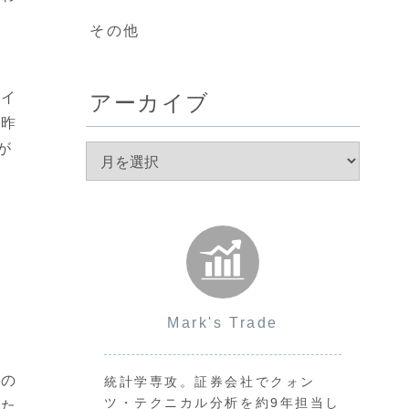
その他
続
アーカイブ
マイ
、昨
が
Mark's Trade
国の
統計学専攻。証券会社でクォン
ツ・テクニカル分析を約9年担当し
のた