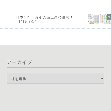
警戒感が高まっ
断が求められますが、ユーロドルではド
昨日は英国の政局
は、通貨の強弱関
ル高の流れが明確に出て...
買いや、日米財務
...
日本CPI・英小売売上高に注意！
_1/19（金）
アーカイブ