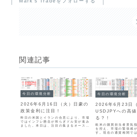
Mark's Tradeをフォローする
関連記事
今日の環境分析
今日の環境分析
2026年6月16日（火）日豪の
2026年6月23日
政策金利に注目！
USDJPYへの高
る？！
昨日の米国とイランの合意により、市場
ではインフレ懸念が和らぎドル安が進み
欧米の購買担当者景気指
ました。本日は、注目の集まるオースト
を控え、市場の緊張感
ラリアと日本の金融政策発表が相場の大
す。現在の通貨相関で
きな鍵となります。現在、豪ドルは強い
強さが継続する一方、