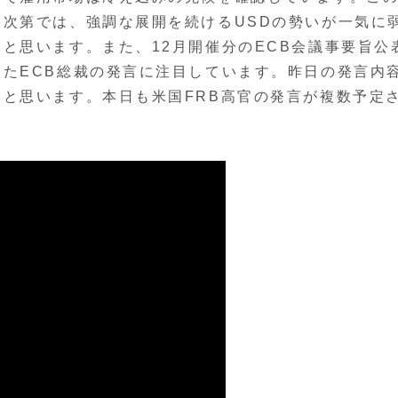
次第では、強調な展開を続けるUSDの勢いが一気に
と思います。また、12月開催分のECB会議事要旨公
たECB総裁の発言に注目しています。昨日の発言内
と思います。本日も米国FRB高官の発言が複数予定