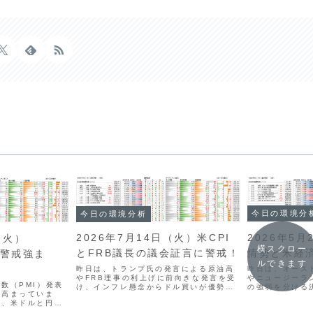
今日の環境分
今日の環境分析
2026年5
2026年7月14日（火）米CPI
（火）
横スクロー
情勢と米経
とFRB議長の議会証言に警戒！
値警戒強ま
ルできます
昨日は、オース
昨日は、トランプ氏の発言による原油高
やニュージーラ
やFRB理事の利上げに前向きな発言を受
数（PMI）発表
の強弱を分ける
け、インフレ懸念からドル買いが優勢と
が高まっていま
た、原油価格の
なりました。ドル円は上昇しているもの
は、米ドルと円の
ったものの、円
の、円買い介入への警戒感から慎重な判
ユーロや英ポンド