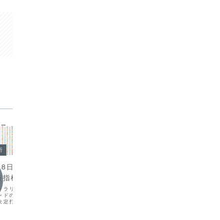
今日の
析
今日の環境分析
202
月28日（木）イラン
2026年7月7日（火）GBPの動
円買い
済指標に注目！
きに注目！
本日は日
トラリアのインフレ鈍化
現在の為替市場では円安の動きが再燃し
見が最大
ンドの利上げ観測が通貨
ており、ドル円は162円台に乗せていま
銀による
決定打となりました。ま
す。特にポンド円や豪ドル円が直近の高
ドル円は
下落やドル安の局面があ
値を更新し、新たな上昇トレンドが開始
急落し、
安の進行により介入への
した様子が伺えます。通貨相関を見ても
います。