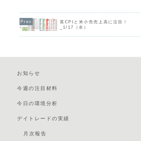
動きを見せていますが、政策金利据え置
は弱含みの展開です。
き後の総裁会見で利上げ再...
安定を好感したポンド
相会談の報道を受けた介入
英CPIと米小売売上高に注目！
_1/17（水）
お知らせ
今週の注目材料
今日の環境分析
デイトレードの実績
月次報告