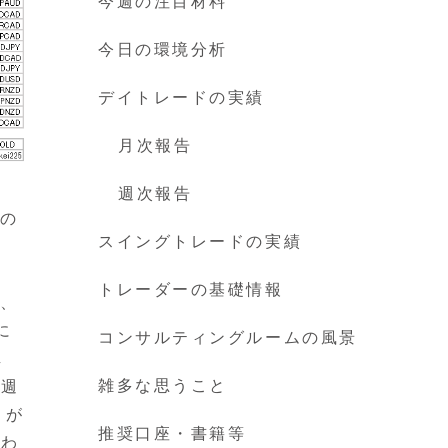
今週の注目材料
今日の環境分析
デイトレードの実績
月次報告
週次報告
月の
スイングトレードの実績
トレーダーの基礎情報
し、
に
コンサルティングルームの風景
し
雑多な思うこと
来週
きが
推奨口座・書籍等
思わ