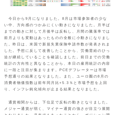
今日から9月になりました。8月は市場参加者の少な
い中、方向感のつかみにくい動きになりました。月半ば
までの動きに対して月後半は反転し、月間の騰落率では
前月よりも変動はあったものの全般に小動きになりまし
た。昨日は、米国で新規失業保険申請件数が発表されま
した。予想に反して改善したことから、労働需給のひっ
迫が継続していることを確認しました。前日までの労働
統計の方向性と異なることから、本日の雇用統計の内容
に一段と注目が集まります。PCEデフレーターは市場
予想通りの結果となりました。また、ユーロ圏の8月の
消費者物価指数は前年同月比+5.3％と市場予想を上回
り、インフレ鈍化傾向が止まる結果となりました。
通貨相関からは、下位足で反転の動きとなりました。
メジャー通貨が弱く、マイナー通貨の強さが目立つ展開
となりました。月末でもあったことから、ポジション調