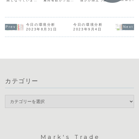
強さが際立つ展開
開となっていま
雇用者数が予想を
優勢となり
となっています。
す。通貨相関を見
上回ったものの、
が、クロス
昨日の経済指標
ると米ドルが最も
平均時給の伸び悩
クニカル的
（PMI）で米国の
強く、対照的にユ
みによるインフレ
点に位置し
好調さと欧州の減
ーロやポンドの弱
懸念後退からドル
り、次の動
速が鮮明になった
さが鮮明です。特
売りが継続しまし
う展開です
ことでドル買いが
にEURUSDはスク
今日の環境分析
た。米ドル円は
今日の環境分析
相関では円
優勢となり、円も
イーズから下落の
156円台で一進一
2023年8月31日
2023年9月4日
が続く一方
株安を背景に買わ
兆候を見せてお
退となり、週明け
ロやポンド
れていますが、双
り、今後の動きに
の市場は「窓開
が鮮明にな
方とも強いためド
注目が集まりま
け」でスタートし
り、円買い
ル円は膠着状態に
す。一方、円は依
ています。現在は
通貨売りを
あります。本日
然として全通貨で
米ドルや円の窓埋
た通...
の...
最...
め...
カテゴリー
Mark's Trade