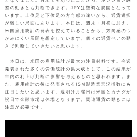
整の動きとも判断できます。JPYは堅調な展開となって
います。上位足と下位足の方向感の違いから、通貨選択
が難しい局面にあります。本日は、週末・月初に加え、
米国雇用統計の発表を控えていることから、方向感のつ
かみにくい展開を想定しています。個々の通貨ペアの動
きで判断していきたいと思います。
本日は、米国の雇用統計が最大の注目材料です。今週
発表された多くの労働統計の集大成として、この結果が
年内の利上げ判断に影響を与えるものと思われます。ま
た、雇用統計の後に発表されるISM製造業景況指数にも
注目したいと思います。週明け月曜日は米国とカナダが
祝日で金融市場は休場となります。関連通貨の動きには
注意が必要です。