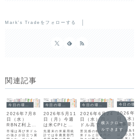
Mark's Tradeをフォローする
関連記事
今日の環境分析
今日の環境分析
今日の環境分析
今日の環境分析
2026年
2026年6月24
2026年7月8
2026年5月11
日（水）
日（水）円・
日（水）
日（月）今週
横スクロー
議事要旨
ドル高で
RBNZ利上
は米CPIと中
ルできます
指標を注
USDJPYは膠
げ？AUDに警
東情勢に警
現在の為替
景況感の格差から
市場は再び米ドル
先週末の米雇用統
は、介入警
着？！
米ドルと日本円の
戒！
の強さが目立つ展
戒！
計では非農業部門
一段落し円