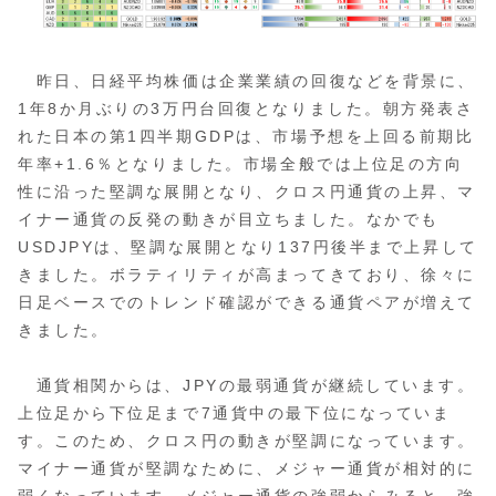
昨日、日経平均株価は企業業績の回復などを背景に、
1年8か月ぶりの3万円台回復となりました。朝方発表さ
れた日本の第1四半期GDPは、市場予想を上回る前期比
年率+1.6％となりました。市場全般では上位足の方向
性に沿った堅調な展開となり、クロス円通貨の上昇、マ
イナー通貨の反発の動きが目立ちました。なかでも
USDJPYは、堅調な展開となり137円後半まで上昇して
きました。ボラティリティが高まってきており、徐々に
日足ベースでのトレンド確認ができる通貨ペアが増えて
きました。
通貨相関からは、JPYの最弱通貨が継続しています。
上位足から下位足まで7通貨中の最下位になっていま
す。このため、クロス円の動きが堅調になっています。
マイナー通貨が堅調なために、メジャー通貨が相対的に
弱くなっています。メジャー通貨の強弱からみると、強