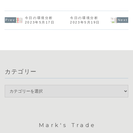
顕著で、円買い介
は先週末の
見ると、米ドルと
オーストラリア・
入への警戒が必要
高・円高を
日本円の強さが継
カナダ：祝
な水準に達してい
る動きもあ
続し週足・日足レ
日
ます。一方で、米
たが、全体
ベルでも強さを確
４日（火）
国は労働市場が堅
向感に変化
認できます。対照
今日の環境分析
米国：JOLTS求人
今日の環境分析
調で、基調的なド
れません。
的にユーロやポン
件数 ５日
2023年5月17日
2023年5月19日
ル高が継続してい
弱では、引
ドの弱さが目立ち
（水）米国：ADP
ます。本日は、午
USDが最強
ます。ドル円は
雇用者数、ISM非
前の...
がそれに次ぐ
161円台で推移
製造業景気指
し...
数 ６日（木）
米国：新規失業保
険申請件
数 ...
カテゴリー
Mark's Trade