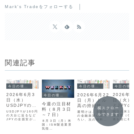
Mark's Tradeをフォローする
関連記事
今日の環境分析
今日の環境分析
今日の環境分析
2026年6月3
2026年
2026年6月22
今日の環境分析
日（水）
日（火）
日（月）ドル
今週の注目材
USDJPYの
とJPYの
高の持続性を
横スクロー
料（８月３日
160円台を警
に注目！
注視！
USDJPYが160円
明日の米消
週明けは、主要国
～７日）
ルできます
戒！
の大台に迫るなど
価指数（CP
の金融政策が出そ
JPYの全面安が続
表を前に様
ろい、次の材料を
８月３日（月）米
いています。通貨
勢が強まり
模索する落ち着い
国：ISM製造業景
相関ではAUDの強
ティリティ
た動きで始まりま
気指
さとJPYの弱さが
しています
した。通貨相関を
数