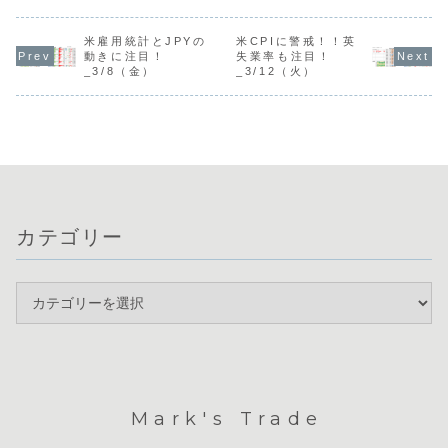
な展開にありま
本日は、注目の集
議長によるインフ
ドル円は16
す。米CPIが3年
まるオーストラリ
レ抑制発言による
後半で膠着
ぶりの高水準とな
アと日本の金融政
反発が交錯し、方
続いていま
り利下げ期待が後
策発表が相場の大
米雇用統計とJPYの
向感を掴みにくい
米CPIに警戒！！英
市場ではサ
退したことや、豪
きな鍵となりま
状況が続いていま
動きに注目！
失業率も注目！
ズ利上げへ
ドルが強さを継続
す。現在、豪ドル
す。全体的にボラ
_3/8（金）
_3/12（火）
感もあり、
していることが背
は強い動きを見せ
ティリティが低
164円台に
景にあります。一
ていますが、政策
く、メジャー通貨
くればドル
方、英国の政局不
金利据え置き後の
の強弱がはっきり
速する可能性
安でポンドが売
総裁会見で利上げ
しない中で、豪ド
ら...
再...
ルな...
カテゴリー
Mark's Trade