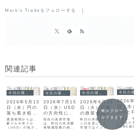
Mark's Tradeをフォローする
関連記事
今日の環境分析
今日の環境分析
今日の環境分析
今日の環境分析
2026年7
2026年5月13
2026年6月16
2026年7月15
日（水）
日（水）円の
日（火）日豪
日（水）USD
横スクロー
CPIとF
落ち着き処を
の政策金利に
の方向性に警
に警戒！
ルできます
探る展開？
注目！
戒！
市場は、明
通貨相関からは、
昨日の米国とイラ
現在の為替市場
に控えた米
豪ドルや米ドル
ンの合意により、
は、昨日の米消費
FOMC政策
（USD）の強さが
市場ではインフレ
者物価指数の鈍化
表を前に、
際立つ一方、円が
懸念が和らぎドル
を受けたドル安
に様子見ム
最弱となる対照的
安が進みました。
と、その後のFRB
強まってい