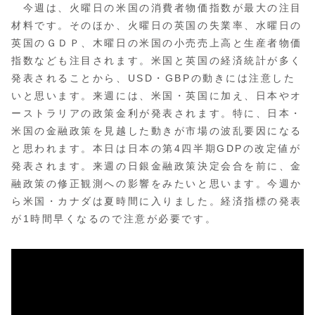
今週は、火曜日の米国の消費者物価指数が最大の注目
材料です。そのほか、火曜日の英国の失業率、水曜日の
英国のＧＤＰ、木曜日の米国の小売売上高と生産者物価
指数なども注目されます。米国と英国の経済統計が多く
発表されることから、USD・GBPの動きには注意した
いと思います。来週には、米国・英国に加え、日本やオ
ーストラリアの政策金利が発表されます。特に、日本・
米国の金融政策を見越した動きが市場の波乱要因になる
と思われます。本日は日本の第4四半期GDPの改定値が
発表されます。来週の日銀金融政策決定会合を前に、金
融政策の修正観測への影響をみたいと思います。今週か
ら米国・カナダは夏時間に入りました。経済指標の発表
が1時間早くなるので注意が必要です。