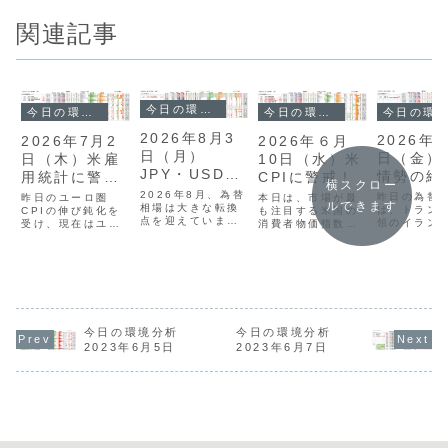
関連記事
今日の環境分析
今日の環境分析
今日の環境分析
今日の環境分析
2026年8月3
2026年6
2026年7月2
2026年６月
日（月）
日（金）
日（木）米雇
10日（水）米
JPY・USDの
情勢の終
用統計に警
CPIに警戒！
横スクロー
動きに警戒！
注目！
戒！
2026年8月、為替
昨日の為替
昨日のユーロ圏
本日は、市場が最
ルできます
相場は大きな転換
は、トラン
CPIの伸び鈍化を
も注目する米国の
点を迎えていま
領のイラン
受け、現在はユー
消費者物価指数
す。先週末、日米
関する発言
ロの弱さが相場を
（CPI）の発表を
協調による円買い
く揺れまし
リードする展開と
夜に控えていま
介入が実施され、
規模攻撃の
なっています。ド
す。現在は米ドル
ドル円は157円台
ら一転して
ル円は162円台後
や円が買われやす
まで急落しまし
意へと進展
半で推移していま
く、豪ドルなどが
た。現在は「円の
とで、米金
すが、FRB議長の
売られやすい流れ
強さ・ドルの弱
下とともに
発言や為替介入へ
が続いています。
さ」が非常に鮮明
は159円台
の警戒感から、上
CPIの結果が予想
今日の環境分析
今日の環境分析
な状況です。本日
落していま
値の重い状態が続
を上回れば、さら
2023年6月5日
2023年6月7日
は日米共同声明の
方、ECBの
いています。今夜
にドル高が進む可
発表が予定されて
は予想通り
は最大の注目材料
能性もあります
いるほか、夜に
ーロは落ち着
である米雇用...
が、ドル円の上値
は...
に...