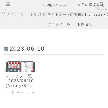
ホーム
今日の環境分析
Mark's Trade
Menu
Search
Mark's Trade
デイトレードの実績
Mark’s Trade
プロフィール
お問合せ
2023-06-10
その他
スワップ一覧
_2023/06/10
(Axiory/BigB
oss/XM/Tita
2023.06.10
n)