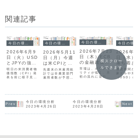
関連記事
今日の環境分析
今日の環境分析
今日の環境分析
今日の環境分析
2026年7月23
2026年6月9
2026年5
2026年5月11
日（木）ECB
日（火）USD
日（水）
日（月）今週
横スクロー
の金融政策に
とJPYの強さ
落ち着き
は米CPIと中
注目！
ルできます
に注目！
探る展開
東情勢に警
市場は、ボラティ
明日の米消費者物
通貨相関か
先週末の米雇用統
リティが低く、月
価指数（CPI）発
豪ドルや米
戒！
計では非農業部門
初の流れに逆行す
表を前に様子見姿
（USD）の
雇用者数が予想を
る動きが出てお
勢が強まり、ボラ
際立つ一方
上回ったものの、
り、新たなトレン
ティリティが低下
最弱となる
平均時給の伸び悩
ドの始まりかを確
しています。昨日
な展開にあ
みによるインフレ
認する局面です。
は先週末のドル
す。米CPI
懸念後退からドル
通貨相関ではAUD
高・円高を修正す
ぶりの高水
売りが継続しまし
やUSDの強さと
る動きもありまし
り利下げ期
今日の環境分析
た。米ドル円は
今日の環境分析
GBPの弱さが続い
たが、全体的な方
退したこと
156円台で一進一
2023年4月26日
2023年4月28日
ています。
向感に変化は見ら
ドルが強さ
退となり、週明け
USDJPYは一時
れません。通貨強
しているこ
の市場は「窓開
162円台まで下落
弱では、引き続き
景にありま
け」でスタートし
しましたが、すぐ
USDが最強でJPY
方、英国の
ています。現在は
に163円台に戻...
がそれに次ぐ...
安でポンド
米ドルや円の窓埋
ら...
め...