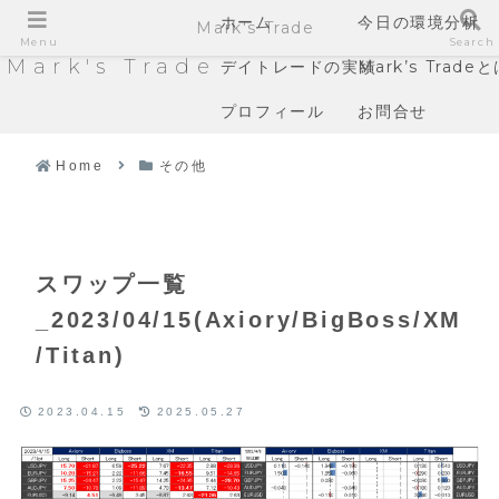
ホーム
今日の環境分析
Mark's Trade
Menu
Search
Mark's Trade
デイトレードの実績
Mark’s Trade
プロフィール
お問合せ
Home
その他
スワップ一覧
_2023/04/15(Axiory/BigBoss/XM
/Titan)
2023.04.15
2025.05.27