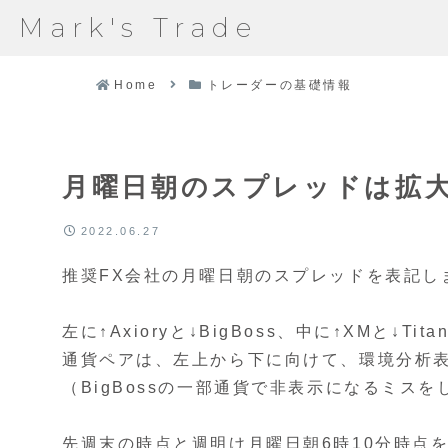
Mark's Trade
Home
トレーダーの基礎情報
月曜日朝のスプレッドは拡
2022.06.27
推奨FX会社の月曜日朝のスプレッドを表記し
左に↑Axioryと↓BigBoss、中に↑XMと↓
通貨ペアは、左上から下に向けて、環境分析
（BigBossの一部通貨で非表示になるミス
先週末の時点と週明け月曜日朝6時10分時点