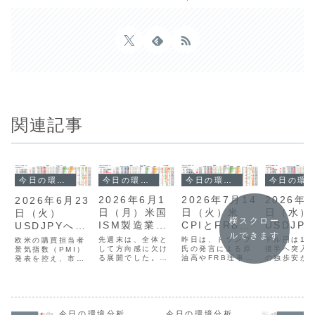
関連記事
今日の環境分析
今日の環境分析
今日の環境分析
今日の環境分析
2026年
2026年7月14
2026年6月1
2026年6月23
日（水）
日（火）米
日（月）米国
日（火）
横スクロー
USDJP
CPIとFRB議
ISM製造業景
USDJPYへの
ルできます
値に警戒
長の議会証言
気指数に注
高値警戒強ま
ドル円は16
昨日は、トランプ
先週末は、全体と
欧米の購買担当者
後半へ突入
に警戒！
氏の発言による原
目！
して方向感に欠け
る？！
景気指数（PMI）
の独歩安が
油高やFRB理事の
る展開でした。過
発表を控え、市場
展開です。
利上げに前向きな
去最大の円買い介
の緊張感が高まっ
貨の強さが
発言を受け、イン
入額が発表されま
ています。現在の
一方でドル
フレ懸念からドル
したが、市場の反
通貨相関では、米
弱含んでい
買いが優勢となり
応は限定的です。
ドルと円の強さが
が、本日は
ました。ドル円は
通貨相関からは、
継続する一方、ユ
観や米ISM
上昇しているもの
利上げ観測のある
ーロや英ポンドは
今日の環境分析
今日の環境分析