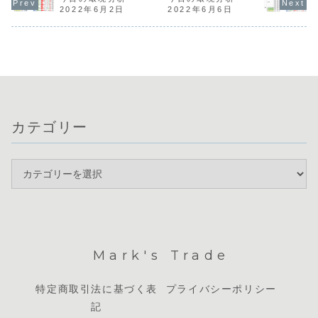
景況指数に
の、円買い介入へ
NZDとEURの強さ
弱含みの展開で
2022年6月2日
2022年6月6日
ECBフォー
の警戒感から慎重
が目立つ一方、
す。昨日は英国の
の各国総裁
な判断が求められ
JPYとUSDは弱含
政局安定を好感し
いう重要イ
ますが、ユーロド
みで推移していま
たポンド買いや、
が目白押し
ルではドル高の流
す。本日は、パウ
日米財務相会談の
明日の米雇用
れが明確に出て...
エルFRB...
報道を受けた介
入...
カテゴリー
Mark's Trade
特定商取引法に基づく表
プライバシーポリシー
記