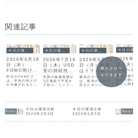
関連記事
今日の環境分析
今日の環境分析
今日の環境分析
今日の環境分析
2026年
2026年6月18
2026年5月25
2026年7月16
日（火）
日（木）
日（月）今週
日（木）USD
横スクロー
方向への
FOMC明け
はイラン情勢
安の持続性に
ルできます
性に注目
USDの動きに
と中銀高官発
注目！
本日の相場
昨日のFOMCで
週末のマーケット
米国の物価指標が
末の円買い
警戒！
は、年内の利上げ
言に注目！
は、欧米の連休を
2日連続で予想を
受けた調整
が示唆されるとい
控えたポジション
下回り、インフレ
み、全体と
うサプライズがあ
調整が中心とな
減速への期待から
「円の強さ
り、市場ではドル
り、方向感の乏し
ドル安の流れが続
「ドルの弱
高が一気に進みま
い神経質な展開で
いています。英国
継続してい
した。タカ派な姿
した。通貨強弱に
では次期政権への
ドル円は一時
勢を見せた新議長
一貫性はなく、各
期待からポンドが
円台まで値
により利下げ期待
チャートも横ばい
今日の環境分析
独歩高となってお
今日の環境分析
ましたが、
が打ち消され、ド
でトレンドを特定
り、通貨強弱でも
2023年2月3日
2023年2月7日
急激な動き
ル円は4月の高値
しにくい状況で
ポンドの強さと
落ち着きど
を更新していま
す。 今週は米
円・ドル・ユーロ
探る展開と
す。通貨相関を確
PCEデフレーター
の弱さが明確で
す。現在、
認すると、ドルの
や東京都区部
す。投資戦略とし
クロス円通
強さが際立つ一方
CPI、日銀の介入
てはポンドや豪ド
は1...
で...
実績公...
ルの...