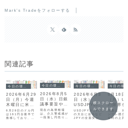
Mark's Tradeをフォローする
関連記事
今日の環境分析
今日の環境分析
今日の環境分析
今日の環境分析
2026年8月5
2026年6月3
5月18日
2026年6月29
日（水）日銀
日（水）
（月）U
日（月）今週
横スクロー
議事要旨や米
USDJPYの
の限界を
木曜日に米雇
ルできます
指標を注視！
160円台を警
展開？
用統計！
現在の為替相場
USDJPYが160円
先週は、米
6月29日のドル円
は、介入警戒感が
戒！
の大台に迫るなど
ンフレ懸念
は161円台後半で
一段落し円売りが
JPYの全面安が続
金利の上昇
推移しており、介
優勢となりました
いています。通貨
とした米ド
入への強い警戒感
が、クロス円はテ
相関ではAUDの強
歩高がみら
から上値の重い展