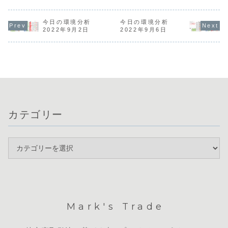
クニカル的な分岐
さとJPYの弱さが
た。日本円
開が続いていま
点に位置してお
顕著で、円買い介
に対して下
す。週末のドル高
り、次の動きを伺
入への警戒が必要
政府による
調整を受け、現在
う展開です。通貨
な水準に達してい
入の影響を
は欧州通貨
今日の環境分析
今日の環境分析
相関では円の強さ
ます。一方で、米
す水準まで
（EUR・GBP）
2022年9月2日
2022年9月6日
が続く一方、ユー
国は労働市場が堅
したが、日
が相対的に強く、
ロやポンドの弱さ
調で、基調的なド
上げ観測も
円やドル、豪ドル
が鮮明になってお
ル高が継続してい
クロス円市
が弱い相関図とな
り、円買いや欧州
ます。本日は、午
複雑な動き
っています。4時
通貨売りを軸にし
前の...
ています。
間足では「スクイ
た通...
戦...
ー...
カテゴリー
Mark's Trade