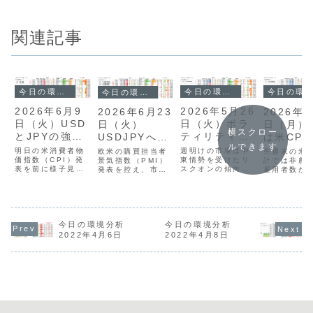
関連記事
今日の環境分析
今日の環境分析
今日の環境分析
今日の環境分析
2026年5月26
2026年6月9
2026年5
2026年6月23
日（火）ボラ
日（火）USD
日（月）
日（火）
横スクロー
ティリティの
とJPYの強さ
は米CPI
USDJPYへの
ルできます
拡大待ち！
に注目！
東情勢に
高値警戒強ま
週明けの市場は中
明日の米消費者物
先週末の米
欧米の購買担当者
東情勢を受けたリ
価指数（CPI）発
戒！
計では非農
る？！
景気指数（PMI）
スクオンの傾向が
表を前に様子見姿
雇用者数が
発表を控え、市場
強まり、ドルが売
勢が強まり、ボラ
上回ったも
の緊張感が高まっ
られる一方で株式
ティリティが低下
平均時給の
ています。現在の
市場に資金が集中
しています。昨日
みによるイ
通貨相関では、米
したため、為替市
は先週末のドル
懸念後退か
ドルと円の強さが
場は全体的に低い
高・円高を修正す
売りが継続
継続する一方、ユ
ボラティリティに
る動きもありまし
た。米ドル
今日の環境分析
ーロや英ポンドは
今日の環境分析
留まりました。通
たが、全体的な方
156円台で
弱含みの展開で
2022年4月6日
2022年4月8日
貨の強弱関係では
向感に変化は見ら
退となり、
す。昨日は英国の
英ポンドと豪ドル
れません。通貨強
の市場は「
政局安定を好感し
の強さが目立つ反
弱では、引き続き
け」でスタ
たポンド買いや、
面、円やユーロは
USDが最強でJPY
ています。
日米財務相会談の
方向感が乏し
がそれに次ぐ...
米ドルや円
報道を受けた介
く、...
め...
入...