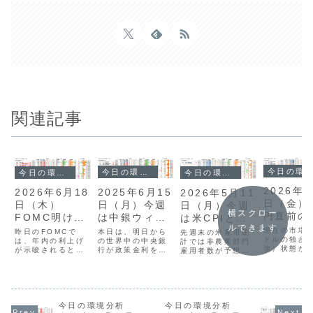
関連記事
今日の環境分析
今日の環境分析
今日の環境分析
今日の環境分析
2026年7
2025年6月15
2026年6月18
2026年5月11
日（金）1
日（月）今週
日（木）
日（月）今週
横スクロー
円直前の
は中銀ウィー
FOMC明け
は米CPIと中
USDJP
ルできます
クでボラ高ま
USDの動きに
東情勢に警
現在の市場
本日は、明日から
昨日のFOMCで
先週末の米雇用統
戒！
ドルの独歩
る？
の世界中の中央銀
警戒！
は、年内の利上げ
戒！
計では非農業部門
強）状態が
行が政策金利を発
が示唆されるとい
雇用者数が予想を
す。中東情
表する「中銀ウィ
うサプライズがあ
上回ったものの、
迫化による
ーク」を控え、様
り、市場ではドル
平均時給の伸び悩
や、歴史的
子見ムードで始ま
高が一気に進みま
みによるインフレ
準となった
っています。先週
した。タカ派な姿
懸念後退からドル
失業保険申
末はイラン情勢や
勢を見せた新議長
売りが継続しまし
を受けて米
株価の影響で一時
により利下げ期待
今日の環境分析
今日の環境分析
た。米ドル円は
上昇し、全