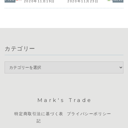
的に円売りが優勢
が打ち消され、ド
156円台で一進一
2020年11月19日
2020年11月23日
ドル買いに
となりましたが、
ル円は4月の高値
退となり、週明け
りました。
現在はドル円も
を更新していま
の市場は「窓開
USDJPYは
160円付近で方向
す。通貨相関を確
け」でスタートし
直前まで上
感を探る展開が続
認すると、ドルの
ています。現在は
いますが、
いています。通
強さが際立つ一方
米ドルや円の窓埋
い...
貨...
で...
め...
カテゴリー
Mark's Trade
特定商取引法に基づく表
プライバシーポリシー
記