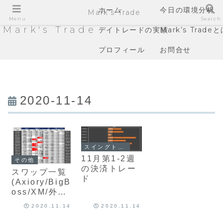
ホーム
今日の環境分析
Mark's Trade
Menu
Search
Mark's Trade
デイトレードの実績
Mark’s Trade
プロフィール
お問合せ
2020-11-14
スイングトレードの実績
11月第1-2週
その他
の決済トレー
スワップ一覧
ド
(Axiory/BigB
oss/XM/外為
ﾌｧｲﾈｽ
2020.11.14
2020.11.14
ﾄ)2020/11/1
4