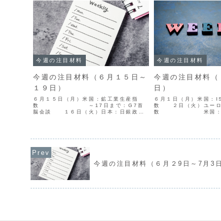
今週の注目材料
今週の注目材料
今週の注目材料（６月１５日～
今週の注目材料（
１９日）
日）
６月１５日（月）米国：鉱工業生産指
６月１日（月）米国：I
数 ～17日まで：G7首
数 ２日（火）ユーロ
脳会談 １６日（火）日本：日銀政策
数 米国：JOL
金利・日銀副総裁会見
数 ３日（水）オース
オーストラリア：RBA政策金利・RBA総
GDP 米国：
裁会見 １７日（水）英国：消費者物
数、ISM非製造業景
価指数 ...
（木）米国：新規失業..
今週の注目材料（６月２9日～7月3