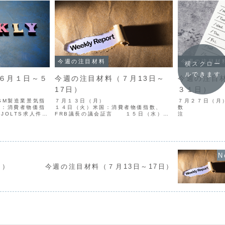
今週の注目材料
今週の注目材
横スクロー
ルできます
６月１日～５
今週の注目材料（７月13日～
今週の注目
17日）
３１日）
SM製造業景気指
７月１３日（月）
７月２７日（月）
：消費者物価指
１４日（火）米国：消費者物価指数、
数 米国
TS求人件
FRB議長の議会証言 １５日（水）中
注 ２
トラリア：実質
国：実質GDP カナダ：
国：コンファレ
ADP雇用者
BOC政策金利 米国：生
指数 ２９日（
気指数 ４日
産者物価指数、FRB議長の議会証言
消費者物
.
１６日（木）米国：...
FRB政策金利（F
日）
今週の注目材料（７月13日～17日）