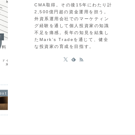
CMA取得。その後15年にわたり計
2,500億円超の資金運用を担う。
外資系運用会社でのマーケティン
グ経験を通して個人投資家の知識
不足を痛感。長年の知見を結集し
料
今週の注目材料
今週の
たMark’s Tradeを通じて、健全
な投資家の育成を目指す。
材料（７月２７日～
今週の注目材料（６月8日～12
今週の
日）
２９日
ドイツ：Ifo景況感指
６月 ８日（月）日本：実質GDP改定
５月２５
：耐久財受
値・国際収支 オースト
日 ２
８日（火）米
ラリア：祝日 ９日（火）米国・カ
スボー
ンスボード消費者信頼感
ナダ・中国：貿易収支 １０日（水）
（水）オ
水）オーストラリア：
米国：消費者物価指数
数 
価指数 米国：
カナダ：BOC政策金利 １１日（木）
ＲＢＮ
OMC)...
ユーロ：ECB政策金利...
国：ＰＣ