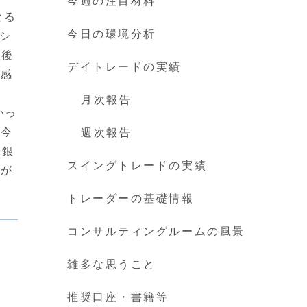
今週の注目材料
なる
今日の環境分析
シ
台後
デイトレードの実績
戒感
月次報告
かっ
、今
週次報告
中銀
スイングトレードの実績
開が
トレーダーの基礎情報
コンサルティングルームの風景
雑多な思うこと
推奨口座・書籍等