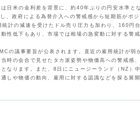
は日米の金利差を背景に、約40年ぶりの円安水準と
かし、政府による為替介入への警戒感から短期筋がポジ
用統計の減速を受けたドル売り圧力も加わり、160円
流動性低下もあり、市場では相場の急変動に対する警
MCの議事要旨が公表されます。直近の雇用統計が弱
、当時の会合で見せたタカ派姿勢や物価高への警戒感
となります。また、8日にニュージーランド（NZ）
見通しや物価の動向、雇用に対する認識などを探る展