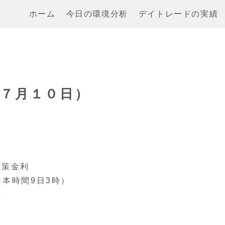
ホーム
今日の環境分析
デイトレードの実績
～７月１０日）
製造業景気指数
策金利
間9日3時）
数