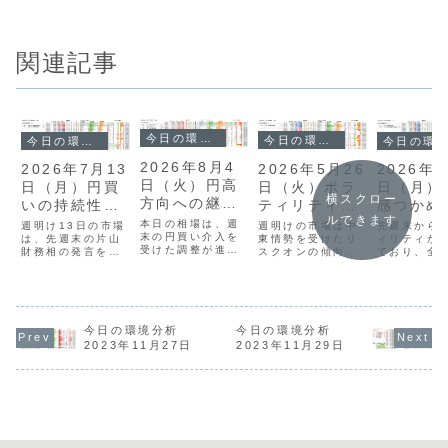
関連記事
今日の環境分析
今日の環境分析
今日の環境分析
今日の環境分析
2026年8月4
2026年5月26
2026年7月13
2026年7
日（火）円高
日（火）ボラ
日（月）円買
日（月）
横スクロー
方向への継続
ティリティの
いの持続性に
感つかめ
ルできます
性に注目！
拡大待ち！
注目！
子見？
本日の相場は、週
週明けの市場は中
週明け13日の市場
先週末から
末の円買い介入を
東情勢を受けたリ
は、先週末の片山
ィリティが
受けた調整が進
スクオンの傾向が
財務相の発言を受
ており、全
み、全体として
強まり、ドルが売
けた円買いの流れ
方向感の乏
「円の強さ」と
られる一方で株式
を引き継ぎ、ドル
開が続いて
「ドルの弱さ」が
市場に資金が集中
円は161円台で推
す。多くの
継続しています。
したため、為替市
移しています。現
アで値動き
ドル円は一時157
場は全体的に低い
在、多くの通貨ペ
する「スク
円台まで値を戻し
ボラティリティに
アが「日足ミドル
今日の環境分析
今日の環境分析
ズ」の状態
ましたが、これは
留まりました。通
バンド」を挟んだ
ますが、ト
2023年11月27日
2023年11月29日
急激な動きの後の
貨の強弱関係では
動きを見せてお
が発生する
落ち着きどころを
英ポンドと豪ドル
り、ここを上下ど
材料には欠
探る展開と考えま
の強さが目立つ反
ちらに抜けるかが
り、今は焦
す。現在、多くの
面、円やユーロは
今週の方向性を左
子見をする
クロス円通貨ペア
方向感が乏し
右する重要な局...
明な局面で
は1...
く、...
貨の...