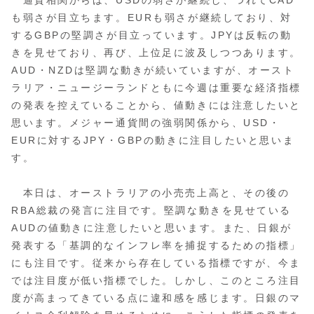
通貨相関からは、USDの弱さが継続し、つれてCAD
も弱さが目立ちます。EURも弱さが継続しており、対
するGBPの堅調さが目立っています。JPYは反転の動
きを見せており、再び、上位足に波及しつつあります。
AUD・NZDは堅調な動きが続いていますが、オースト
ラリア・ニュージーランドともに今週は重要な経済指標
の発表を控えていることから、値動きには注意したいと
思います。メジャー通貨間の強弱関係から、USD・
EURに対するJPY・GBPの動きに注目したいと思いま
す。
本日は、オーストラリアの小売売上高と、その後の
RBA総裁の発言に注目です。堅調な動きを見せている
AUDの値動きに注意したいと思います。また、日銀が
発表する「基調的なインフレ率を捕捉するための指標」
にも注目です。従来から存在している指標ですが、今ま
では注目度が低い指標でした。しかし、このところ注目
度が高まってきている点に違和感を感じます。日銀のマ