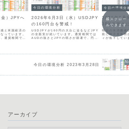
今日の環境分析
今日の環境分
2026年6月3日（水）USDJPY
（金）JPYへ
2026年6
横スクロー
の160円台を警戒！
JPYの強さ
ルできます
USDJPYが160円の大台に迫るなどJPY
明感と米国経済の
明日の米消費者
の全面安が続いています。通貨相関では
となっています。
前に様子見姿勢
AUDの強さとJPYの弱さが顕著で、円買
し、通貨相関では
ィが低下してい
い介入への警戒が必要な水準に達してい
URが弱い構図が鮮
ル高・円高を修
ます。一方で、米国は労働市場が堅調
USD・JPYの買
が、全体的な方
で、基調的なドル高が継続しています。
通貨選択を検討し
ん。通貨強弱で
本日は、午前の...
でJPYがそれに次
今日の環境分析 2023年3月28日
アーカイブ