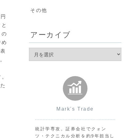
その他
、円
マと
アーカイブ
くの
締め
発表
す。
す。
みた
Mark's Trade
統計学専攻。証券会社でクォン
ツ・テクニカル分析を約9年担当し