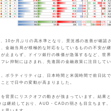
、10か月ぶりの高水準となり、景況感の改善が確認
は、金融当局が積極的な対応をしているものの不安が
出が止まらず、ドイツ銀行の株価が急落するなど、世
ンフレ抑制にはさまれ、先進国の金融政策に注目して
。ボラティリティは、日本時間と米国時間で前日比
たことで日中の変動が高まりました。
を背景にリスクオフの動きが強まっています。結果
さは継続しており、AUD・CADの弱さも目立ちます
いと思います。