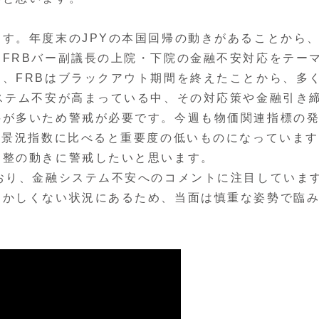
す。年度末のJPYの本国回帰の動きがあることから
FRBバー副議長の上院・下院の金融不安対応をテー
、FRBはブラックアウト期間を終えたことから、多
ステム不安が高まっている中、その対応策や金融引き
料が多いため警戒が必要です。今週も物価関連指標の
M景況指数に比べると重要度の低いものになっていま
調整の動きに警戒したいと思います。
おり、金融システム不安へのコメントに注目していま
おかしくない状況にあるため、当面は慎重な姿勢で臨