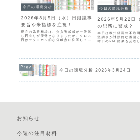
今日の環境分析
今日の環境分析
2026年8月5日（水）日銀議事
2026年5月22日
要旨や米指標を注視！
の思惑に警戒？
現在の為替相場は、介入警戒感が一段落
本日は欧州経済の不透
し円売りが優勢となりましたが、クロス
堅調さが対照的な展開
円はテクニカル的な分岐点に位置してお
昨日のPMI結果を反映
り、次の動きを伺う展開です。通貨相関
USDとJPYが強く、E
では円の強さが続く一方、ユーロやポン
明です。通貨相関からは
ドの弱さが鮮明になっており、円買いや
い、EURの売りを軸に
欧州通貨売りを軸にした通...
たいと思い...
今日の環境分析 2023年3月24日
お知らせ
今週の注目材料