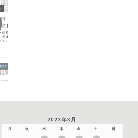
今日の
析
今日の環境分析
202
月9日（火）USDと
2026年5月12日（火）米財務
ち着き
に注目！
相との対談や米CPIに警戒！
通貨相関
物価指数（CPI）発表を
昨日は、ボラティリティが低下し市場全
（USD
が強まり、ボラティリテ
般に様子見の展開となりました。本日
となる対
ます。昨日は先週末のド
は、日米の経済指標やベッセント米財務
が3年ぶ
正する動きもありました
長官と政府要人との会談が重なること
退したこ
向感に変化は見られませ
で、市場が活発に動く可能性が高いと思
いること
は、引き続きUSDが最強
います。特に米国の消費者物価指数や、
の政局不
ぐ...
日銀の政策決定会合における主...
2023年3月
月
火
水
木
金
土
日