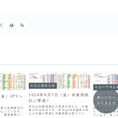
今日の環境分析
今日の環境分
2026年8月7日（金）米雇用統
（金）JPYへ
2026年7
横スクロー
計に警戒！
つかめず様
ルできます
本日は米雇用統計の発表を控えた、今週
明感と米国経済の
先週末からボラ
最大の注目日です。昨日はFRB議長の利
となっています。
り、全体的に方
上げ示唆や堅調な労働指標を受けてドル
し、通貨相関では
ています。多く
が買われる場面もありましたが、通貨の