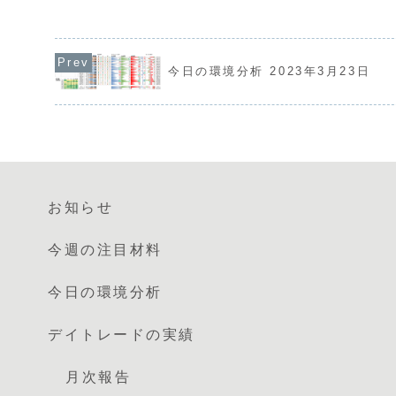
USDとJPYが強く、E
上昇し、全面的なドル買いにつながりま
明です。通貨相関からは
した。USDJPYは164円直前まで上昇し
い、EURの売りを軸に
ていますが、円買い...
たいと思い...
今日の環境分析 2023年3月23日
お知らせ
今週の注目材料
今日の環境分析
デイトレードの実績
月次報告