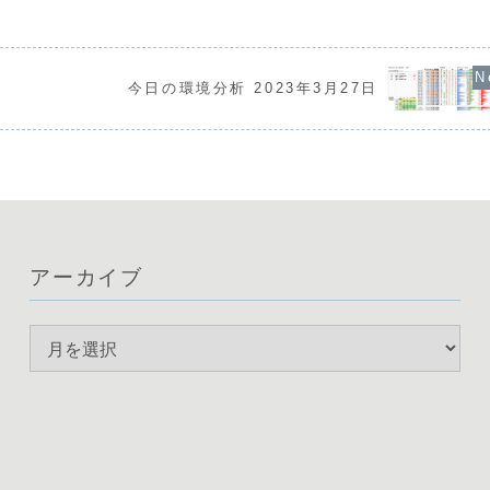
URが弱い構図が鮮
束する「スクイ
強弱感は依然として明確ではありませ
USD・JPYの買
が、トレンドが
ん。現在、豪ドルの強さが継続する一方
通貨選択を検討し
欠けており、今
で、円は介入後の反動で弱...
が賢明な局面です
今日の環境分析 2023年3月27日
アーカイブ