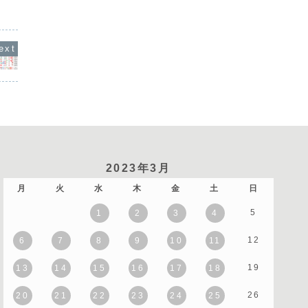
ーズ」の状態にあります
が目立つ
が続いています。通貨相関を見ると、米
発生するほどの材料には
れにより
ドルと豪ドルの強さが目立つ一方で、英
は焦らず様子見をするの
GDPや
ポンドとユーロの弱さが顕...
。通貨の...
2023年3月
月
火
水
木
金
土
日
5
1
2
3
4
12
6
7
8
9
10
11
19
13
14
15
16
17
18
26
20
21
22
23
24
25