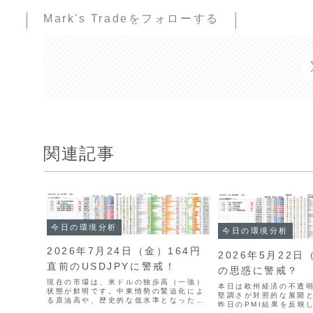
Mark's Tradeをフォローする
関連記事
今日の環境分析
今日の環境分析
2026年7月24日（金）164円
2026年5月22日
直前のUSDJPYに警戒！
の思惑に警戒？
現在の市場は、米ドルの独歩高（一強）
本日は欧州経済の不透
状態が鮮明です。中東情勢の緊迫化によ
堅調さが対照的な展開
る原油高や、歴史的な低水準となった米
昨日のPMI結果を反映
国の失業保険申請件数を受けて米金利が