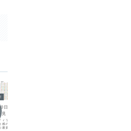
今日の
今日の環境分析
析
202
2026年7月28日（火）ドル高
月20日（月）方向感
標多く
継続に注目！
子見？
本日未明
市場は、今週の日米英の金融政策発表を
ティリティが低下してお
据え置か
前に様子見姿勢が強く、方向感の乏しい
向感の乏しい展開が続い
らドルが
展開です。米ドル円は163円台で膠着
の通貨ペアで値動きが収
まで下落
し、全体的にボラティリティも低い状態