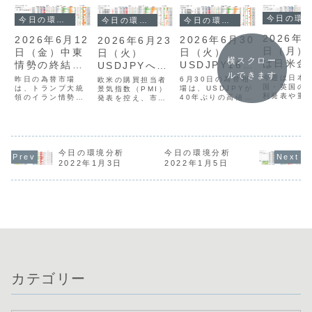
今日の環境分析
今日の環境分析
今日の環境分析
今日の環境分析
2026年7
2026年6月12
2026年6月30
2026年6月23
日（月）
日（金）中東
日（火）
日（火）
横スクロー
は日米金
情勢の終結に
USDJPY162
USDJPYへの
策に警戒
ルできます
注目！
円台への攻
高値警戒強ま
今週は日本
昨日の為替市場
6月30日の為替相
欧米の購買担当者
国・英国の
は、トランプ大統
防？
場は、USDJPYが
る？！
景気指数（PMI）
利発表や重
領のイラン情勢に
40年ぶりの高値水
発表を控え、市場
済指標が続
関する発言で大き
準にありつつも、
の緊張感が高まっ
常に注目の
く揺れました。大
介入への警戒感か
ています。現在の
1週間とな
規模攻撃の示唆か
ら162円を前に上
通貨相関では、米
す。先週末
ら一転して最終合
値の重い展開が続
ドルと円の強さが
情勢の緊張
意へと進展したこ
いています。現在
継続する一方、ユ
の期待から
とで、米金利の低
は、欧州当局の発
今日の環境分析
ーロや英ポンドは
今日の環境分析
いが一服し
下とともにドル円
言などを背景に
弱含みの展開で
2022年1月3日
2022年1月5日
USDJPYは
は159円台まで急
GBPやEURが強
す。昨日は英国の
手前で上値
落しています。一
く、一方でAUDや
政局安定を好感し
が意識され1
方、ECBの利上げ
JPYの弱さが目立
たポンド買いや、
台半ばへと
は予想通りで、ユ
つ状況です。本日
日米財務相会談の
ました。通
ーロは落ち着い...
は...
報道を受けた介
関...
入...
カテゴリー