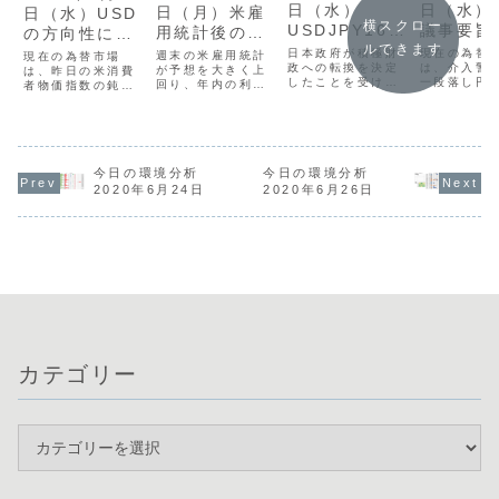
日（水）
日（水）
日（月）米雇
日（水）USD
横スクロー
USDJPY163
議事要旨
用統計後のド
の方向性に警
円台に警戒！
ルできます
指標を注
ル高持続性に
戒！
日本政府が積極財
現在の為替
週末の米雇用統計
現在の為替市場
政への転換を決定
は、介入警
注目！
が予想を大きく上
は、昨日の米消費
したことを受け、
一段落し円
回り、年内の利上
者物価指数の鈍化
ドル円は163円台
優勢となり
げ観測が強まった
を受けたドル安
と約40年ぶりの水
が、クロス
ことでドル高の流
と、その後のFRB
準まで上昇しまし
クニカル的
れが加速していま
議長によるインフ
た。中東情勢の影
点に位置し
す。通貨相関から
レ抑制発言による
響による米金利上
り、次の動
はUSDが最強、次
反発が交錯し、方
昇も重なりドルが
う展開です
いでJPYも強い
向感を掴みにくい
今日の環境分析
今日の環境分析
強含む一方、円は
相関では円
「実質2強」の状
状況が続いていま
2020年6月24日
2020年6月26日
介入がいつあって
が続く一方
態にあり、他通貨
す。全体的にボラ
もおかしくない警
ロやポンド
に対してドル高・
ティリティが低
戒水準に達してい
が鮮明にな
円高が顕著な地合
く、メジャー通貨
ます。通貨相関で
り、円買い
いです。そのため
の強弱がはっきり
は豪ドルと米...
通貨売りを
USDJPYは...
しない中で、豪ド
た通...
ルな...
カテゴリー