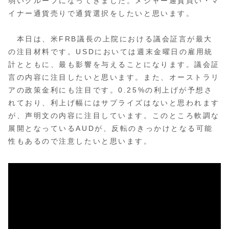
弱いグループになってきました。メジャー通貨買い・マ
イナー通貨売りで通貨選択をしたいと思います。
本日は、米FRB議長の上院における議会証言が最大
の注目材料です。USDにおいては週末金曜日の雇用統
計とともに、最も影響を与えることになります。議会証
言の内容に注目したいと思います。また、オーストラリ
アの政策金利にも注目です。0.25%の利上げが予想さ
れており、利上げ幅にはサプライズはないと思われます
が、声明文の内容に注目しています。このところ軟調な
展開となっているAUDが、反転のきっかけとなる可能
性もあるので注意したいと思います。