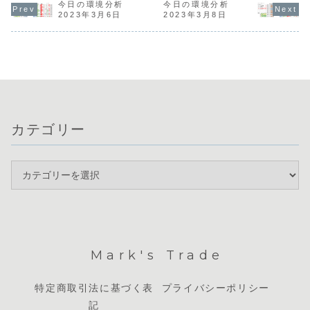
く、EURが弱い構
観や米ISM製造業
た。米ドル円は
今日の環境分析
今日の環境分析
ティリティ
図が鮮明です。通
景況指数に加え、
156円台で一進一
しており、
2023年3月6日
2023年3月8日
貨相関からは
ECBフォーラムで
退となり、週明け
関ではAUD
USD・JPYの買
の各国総裁発言と
の市場は「窓開
GBPが強く
い、EURの売りを
いう重要イベント
け」でスタートし
やEUR、U
軸に通貨選択を検
が目白押しです。
ています。現在は
い傾向にあ
討したいと思い...
明日の米雇用...
米ドルや円の窓埋
が、順位...
め...
カテゴリー
Mark's Trade
特定商取引法に基づく表
プライバシーポリシー
記