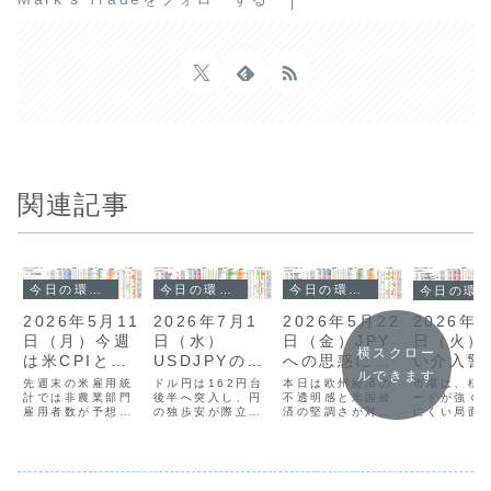
関連記事
今日の環境分析
今日の環境分析
今日の環境分析
今日の環境分析
2026年5月22
2026年7月1
2026年5月11
2026年
日（金）JPY
日（水）
日（月）今週
日（火）
横スクロー
への思惑に警
USDJPYの上
は米CPIと中
い介入警
ルできます
戒？
値に警戒！
東情勢に警
様子見？
本日は欧州経済の
ドル円は162円台
先週末の米雇用統
市場は、様
不透明感と米国経
後半へ突入し、円
戒！
計では非農業部門
ードが強く
済の堅調さが対照
の独歩安が際立つ
雇用者数が予想を
にくい局面
的な展開となって
展開です。欧州通
上回ったものの、
昨日の米IS
います。昨日の
貨の強さが目立つ
平均時給の伸び悩
業景気指数
PMI結果を反映
一方でドルはやや
みによるインフレ
果でしたが
し、通貨相関では
弱含んでいます
懸念後退からドル
の反応は限
USDとJPYが強
が、本日は日銀短
売りが継続しまし
した。現在