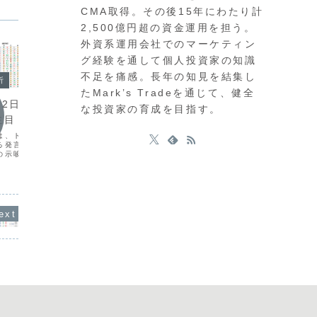
CMA取得。その後15年にわたり計
2,500億円超の資金運用を担う。
外資系運用会社でのマーケティン
グ経験を通して個人投資家の知識
不足を痛感。長年の知見を結集し
今日の環境分析
析
今日の
たMark’s Tradeを通じて、健全
2026年5月15日（金）USD強
月12日（金）中東情
202
な投資家の育成を目指す。
く円買い介入を警戒？
注目！
裁発言
昨日の日銀委員による早期利上げを示唆
は、トランプ大統領のイ
昨日の市
する発言や、予想を上回る米小売売上高
る発言で大きく揺れまし
が、本日
の結果を受け、市場ではドル高円安の傾
の示唆から一転して最終
や日本の
向が鮮明になっています。通貨相関から
たことで、米金利の低下
場が活発
は、ドルが強含み、ポンドの弱さが目立
は159円台まで急落して
ます。特
ちます。ドル円が再び158円台に入った
ECBの利上げは予想通り
指数（C
ことで、為替介入への警...
着い...
金利発表