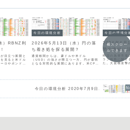
今日の環境分
今日の環境分析
2026年6
2026年5月13日（水）円の落
水）RBNZ利
横スクロー
勢の終結に
ち着き処を探る展開？
戒！
ルできます
昨日の為替市場
通貨相関からは、豪ドルや米ドル
さが目立つ展開と
ラン情勢に関す
（USD）の強さが際立つ一方、円が最弱
関を見ると米ドル
た。大規模攻撃
となる対照的な展開にあります。米CPI
ユーロやポンドの
合意へと進展し
が3年ぶりの高水準となり利下げ期待が後
URUSDはスクイ
とともにドル円
退したことや、豪ドルが強さを継続して
見せており、今後
います。一方、
いることが背景にあります。一方、英国
ます。一方、円は
で、ユーロは落ち
の政局不安でポンドが売ら...
.
今日の環境分析 2020年7月9日.