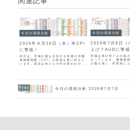
関連記事
今日の環境分析
今日の環境分析
2026年7月8日（
2026年６月10日（水）米CPI
上げ？AUDに警
に警戒！
市場は再び米ドルの強
本日は、市場が最も注目する米国の消費
なっています。通貨相
者物価指数（CPI）の発表を夜に控えて
が最も強く、対照的に
います。現在は米ドルや円が買われやす
弱さが鮮明です。特にE
く、豪ドルなどが売られやすい流れが続
ーズから下落の兆候を
いています。CPIの結果が予想を上回れ
の動きに注目が集まり
ば、さらにドル高が進む可能性もありま
依然として全通貨で最..
すが、ドル円の上値に...
今日の環境分析 2020年7月7日