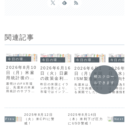
関連記事
今日の環境分析
今日の環境分析
今日の環境分析
今日の環境分析
2026年8月10
2026年6月16
2026年6月1
2026年7
日（月）米雇
日（火）日豪
日（月）米国
日（水）
横スクロー
用統計後の
の政策金利に
ISM製造業景
の方向性
USDJPYに注
ルできます
注目！
気指数に注
戒！
週明けのFX市場
昨日の米国とイラ
先週末は、全体と
現在の為替
目！
は、先週末の米雇
ンの合意により、
目！
して方向感に欠け
は、昨日の
用統計のサプライ
市場ではインフレ
る展開でした。過
者物価指数
ズを受けた動きに
懸念が和らぎドル
去最大の円買い介
を受けたド
注目です。雇用者
安が進みました。
入額が発表されま
と、その後の
数の減少により米
本日は、注目の集
したが、市場の反
議長による
国の利上げ観測が
まるオーストラリ
応は限定的です。
レ抑制発言
後退し、ドル円は
アと日本の金融政
通貨相関からは、
反発が交錯
一時156円台まで
策発表が相場の大
利上げ観測のある
2025年8月12日
2025年8月14日
向感を掴み
下落しました。現
きな鍵となりま
NZDとEURの強さ
状況が続い
（火）米CPIに警
（木）米利下げ圧力
在は157円台まで
す。現在、豪ドル
が目立つ一方、
す。全体的
戒！
にUSD警戒！
戻していますが、
は強い動きを見せ
JPYとUSDは弱含
ティリティ
クロス円は値動き