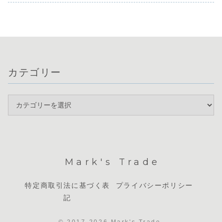
ていますが、政策
みで推移していま
く、メジャ
が収束する「スク
金利据え置き後の
す。本日は、パウ
の強弱がは
イーズ」の状...
総裁会見で利上げ
エルFRB...
しない中で
再...
ルな...
カテゴリー
Mark's Trade
特定商取引法に基づく表
プライバシーポリシー
記