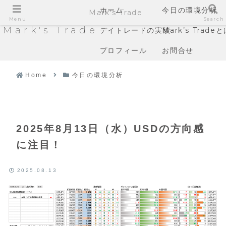
ホーム
今日の環境分析
Mark's Trade
Menu
Search
Mark's Trade
デイトレードの実績
Mark’s Trade
プロフィール
お問合せ
Home
今日の環境分析
2025年8月13日（水）USDの方向感
に注目！
2025.08.13