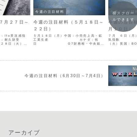
今週の注目材料
今週の注目材
横スクロー
ルできます
７月２７日～
今週の注目材料（５月１８日～
今週の注目
２２日）
月１０日）
：Ifo景況感指
５月１８日（月）中国：小売売上高・鉱
７月 ６日（月
久財受
工業生産 カナダ：祝
気指
（火）米
日 G7財務相・中央銀行
（火）英国：
ード消費者信頼感
総裁会議（～5/19） １９日（火）日
８日（水）ニュ
ーストラリア：
本：実質GDP 英国：雇
策金利 
数 米国：
用統計 ２０日（水）英国：消費者物
事録公表（日
..
価指数 ...
（木）米国：新規
今週の注目材料（6月30日～7月4日）
アーカイブ