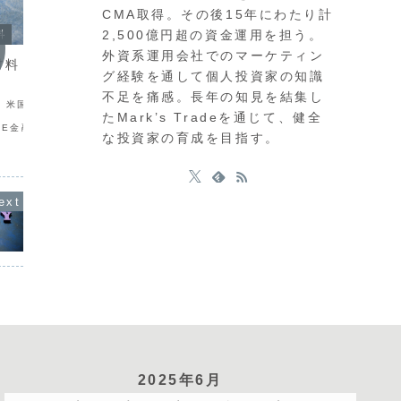
CMA取得。その後15年にわたり計
2,500億円超の資金運用を担う。
料
今週の注目材料
今週の
外資系運用会社でのマーケティン
材料（７月６日～７
今週の注目材料（６月１５日～
今週の
グ経験を通して個人投資家の知識
１９日）
２４日
不足を痛感。長年の知見を結集し
）米国：ISM非製造業景
６月１５日（月）米国：鉱工業生産指
７月２０
たMark’s Tradeを通じて、健全
数 ７日
数 ～17日まで：G7首
日 
BOE金融安定報告書
脳会談 １６日（火）日本：日銀政策
相
な投資家の育成を目指す。
ージーランド：RBNZ政
金利・日銀副総裁会見
（火
米国：FOMC議
オーストラリア：RBA政策金利・RBA総
ドイツ：
本時間9日3時） ９日
裁会見 １７日（水）英国：消費者物
（水）
失...
価指数 ...
（木）オ
計 
2025年6月