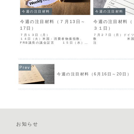
今週の注目材料
今週の注目材料
今週の注目材料（７月13日～
今週の注目材料（
17日）
３１日）
７月１３日（月）
７月２７日（月）ドイツ
１４日（火）米国：消費者物価指数、
数 米国：耐
FRB議長の議会証言 １５日（水）中
注 ２８日
国：実質GDP カナダ：
国：コンファレンスボ
BOC政策金利 米国：生
指数 ２９日（水）オ
産者物価指数、FRB議長の議会証言
消費者物価指
１６日（木）米国：...
FRB政策金利（FOMC).
今週の注目材料（6月16日～20日）
お知らせ