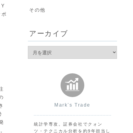
PY
その他
なポ
アーカイブ
注
の
Mark's Trade
き
勢
発
統計学専攻。証券会社でクォン
す。
ツ・テクニカル分析を約9年担当し