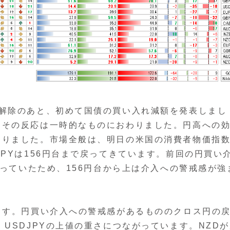
解除のあと、初めて国債の買い入れ減額を発表しまし
、その反応は一時的なものにおわりました。円高への
わりました。市場全般は、明日の米国の消費者物価指
PYは156円台まで戻ってきています。前回の円買い
なっていたため、156円台から上は介入への警戒感が強
ます。円買い介入への警戒感があるもののクロス円の
USDJPYの上値の重さにつながっています。NZD