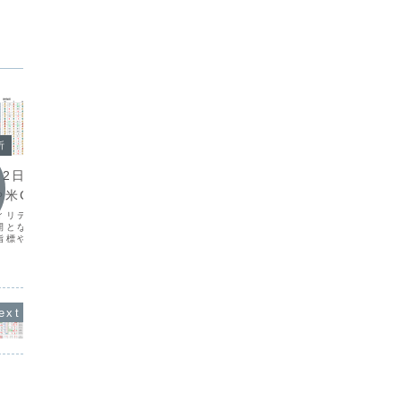
今日の
今日の環境分析
析
202
2026年5月19日（火）日本の
月12日（火）米財務
談・米
トリプル安に警戒！
米CPIに警戒！
米国の物
昨日の市場は、エネルギー価格の高騰に
ィリティが低下し市場全
が強まっ
伴う世界的なインフレ懸念と金利上昇に
開となりました。本日
ルと豪ド
より、非常に不安定な局面にあります。
指標やベッセント米財務
ドや円、
日本ではトリプル安が進行する一方、米
との会談が重なること
す。本日
国ではトランプ大統領の発言を受けて
に動く可能性が高いと思
小売売上
FRB新議長がインフレ抑制に注力しやす
国の消費者物価指数や、
絡む米中
い環境が整っています。通...
合における主...