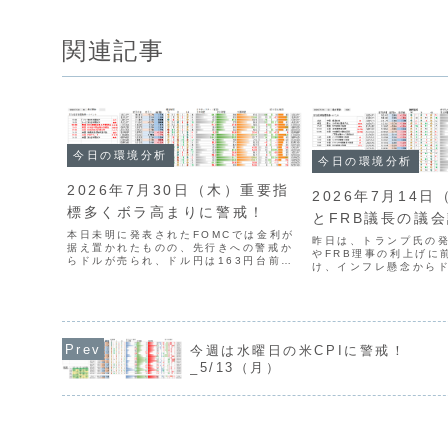
関連記事
今日の環境分析
今日の環境分析
2026年7月30日（木）重要指
2026年7月14日
標多くボラ高まりに警戒！
とFRB議長の議
本日未明に発表されたFOMCでは金利が
昨日は、トランプ氏の
据え置かれたものの、先行きへの警戒か
やFRB理事の利上げに
らドルが売られ、ドル円は163円台前半
け、インフレ懸念から
まで下落しました。現在はユーロの強さ
なりました。ドル円は
が目立つ一方、豪ドルは物価指標の下振
の、円買い介入への警
れにより弱含んでいます。本日は、欧州
断が求められますが、
GDPや英国の政策金...
ル高の流れが明確に出て.
今週は水曜日の米CPIに警戒！
_5/13（月）