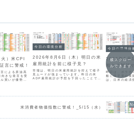
今日の環境分析
今日の環境分
2026年8月6日（木）明日の米
（火）米CPI
2026年5
横スクロー
雇用統計を前に様子見？
会証言に警戒！
相との対談や
ルできます
市場は、明日の米雇用統計を控えて様子
発言による原油高
昨日は、ボラテ
見ムードが強まっています。昨日の米
前向きな発言を受
般に様子見の展
ADP雇用統計が予想を下回ったことで注
ドル買いが優勢と
は、日米の経済
目度が増しており、現在はボラティリテ
上昇しているもの
長官と政府要人
ィが低下し、クロス円の4時間足などでレ
戒感から慎重な判
で、市場が活発
ンジが狭まる「スクイーズ」の動きが顕
ユーロドルではド
います。特に米
著です。通貨相関では円...
..
日銀の政策決定会
米消費者物価指数に警戒！_5/15（水）