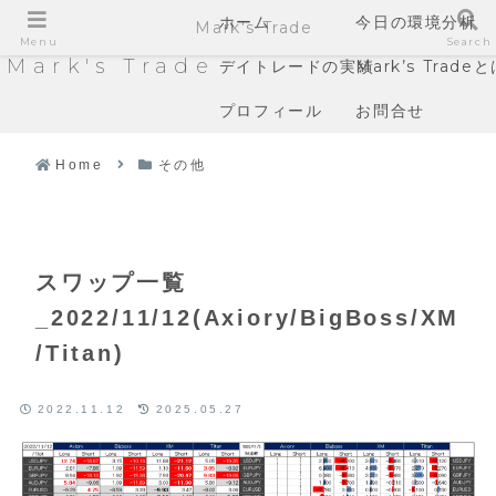
ホーム
今日の環境分析
Mark's Trade
Menu
Search
Mark's Trade
デイトレードの実績
Mark’s Trade
プロフィール
お問合せ
Home
その他
スワップ一覧
_2022/11/12(Axiory/BigBoss/XM
/Titan)
2022.11.12
2025.05.27