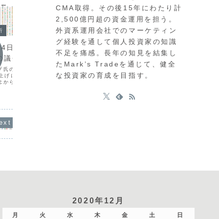
CMA取得。その後15年にわたり計
2,500億円超の資金運用を担う。
外資系運用会社でのマーケティン
今日の環境分析
析
今日の
グ経験を通して個人投資家の知識
2026年6月12日（金）中東情
14日（火）米CPI
202
不足を痛感。長年の知見を結集し
勢の終結に注目！
長の議会証言に警戒！
けのU
たMark’s Tradeを通じて、健全
昨日の為替市場は、トランプ大統領のイ
プ氏の発言による原油高
週明けは
な投資家の育成を目指す。
ラン情勢に関する発言で大きく揺れまし
利上げに前向きな発言を受
あり、市
た。大規模攻撃の示唆から一転して最終
念からドル買いが優勢と
ます。先
合意へと進展したことで、米金利の低下
ル円は上昇しているもの
から様子
とともにドル円は159円台まで急落して
への警戒感から慎重な判
ポンドの
います。一方、ECBの利上げは予想通り
すが、ユーロドルではド
です。特
で、ユーロは落ち着い...
に出て...
意打ちの
2020年12月
月
火
水
木
金
土
日