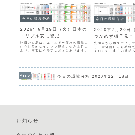
今日の環境分析
今日の環境分析
2026年5月19日（火）日本の
2026年7月20
トリプル安に警戒！
つかめず様子見？
昨日の市場は、エネルギー価格の高騰に
先週末からボラティリ
伴う世界的なインフレ懸念と金利上昇に
り、全体的に方向感の
より、非常に不安定な局面にあります。
ています。多くの通貨
日本ではトリプル安が進行する一方、米
束する「スクイーズ」
国ではトランプ大統領の発言を受けて
が、トレンドが発生す
FRB新議長がインフレ抑制に注力しやす
欠けており、今は焦ら
い環境が整っています。通...
が賢明な局面です。通貨の
今日の環境分析 2020年12月18日
お知らせ