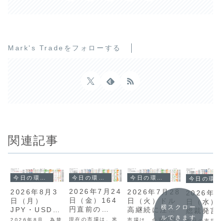
Mark's Tradeをフォローする
関連記事
今日の環境分析
今日の環境分析
今日の環境分析
今日の環境分析
2026年7月24
2026年7月28
2026年8月3
2026年5
日（金）164
日（火）ドル
日（月）
日（水）
横スクロー
円直前の
高継続に注
JPY・USDの
総裁発言
USDJPYに警
ルできます
目！
動きに警戒！
CPIに注
現在の市場は、米
市場は、今週の日
2026年8月、為替
昨日の市場