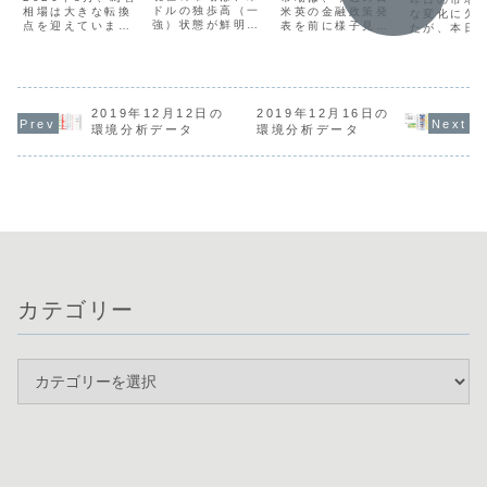
戒！
ドルの独歩高（一
米英の金融政策発
相場は大きな転換
な変化に欠
強）状態が鮮明で
表を前に様子見姿
点を迎えていま
たが、本日
す。中東情勢の緊
勢が強く、方向感
す。先週末、日米
の金融当局
迫化による原油高
の乏しい展開で
協調による円買い
る発言や日
や、歴史的な低水
す。米ドル円は
介入が実施され、
債入札が予
準となった米国の
163円台で膠着
ドル円は157円台
ており、相
失業保険申請件数
し、全体的にボラ
まで急落しまし
発化する可
を受けて米金利が
ティリティも低い
た。現在は「円の
高いと考え
2019年12月12日の
2019年12月16日の
上昇し、全面的な
状態が続いていま
強さ・ドルの弱
す。特にオ
環境分析データ
環境分析データ
ドル買いにつなが
す。通貨相関を見
さ」が非常に鮮明
ラリアの消
りました。
ると、米ドルと豪
な状況です。本日
価指数（CP
USDJPYは164円
ドルの強さが目立
は日米共同声明の
ニュージー
直前まで上昇して
つ一方で、英ポン
発表が予定されて
の政策金利
いますが、円買
ドとユーロの弱さ
いるほか、夜に
重要視されて
い...
が顕...
は...
カテゴリー