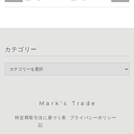
ドルは物価指標の
後退によりGBPは
費者物価指
や中東情勢の沈静
下振れにより弱含
反発しました。一
向が今後の
化を受けて市場全
んでいます。本日
方、FOMC議事録
値を左右す
体がリスクオンに
は、欧州GDPや英
ではインフレ長期
な鍵となり
傾く中、特に円の
国の政策金...
化への警戒から...
現在は明確
強さが際立つ展
レ...
開...
カテゴリー
Mark's Trade
特定商取引法に基づく表
プライバシーポリシー
記