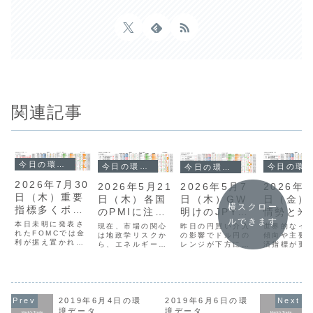
関連記事
今日の環境分析
今日の環境分析
今日の環境分析
今日の環境分析
2026年7月30
2026年5月21
2026年5
2026年5月7
日（木）重要
日（木）各国
日（金）
日（木）GW
横スクロー
指標多くボラ
のPMIに注
情勢と米
明けのJPYの
高まりに警
ルできます
意！
当局発言
動きに注目！
本日未明に発表さ
現在、市場の関心
世界的なイ
昨日の円買い介入
戒！
れたFOMCでは金
は地政学リスクか
意！
傾向や主要
の影響でドル円の
利が据え置かれた
ら、エネルギー価
済指標が更
レンジが下方にシ
ものの、先行きへ
格上昇に伴う世界
る中、市場
フトしており、実
の警戒からドルが
的なインフレ懸念
方向性を欠
需のドル買いによ
売られ、ドル円は
へと移っていま
ンジ相場が
る一時的な反発は
163円台前半まで
す。昨日の英国消
います。日
あっても、円高の
下落しました。現
費者物価指数は予
金融政策に
基調は継続すると
在はユーロの強さ
想を下回りました
与える重要
予測しています。
2019年6月4日の環
2019年6月6日の環
が目立つ一方、豪
が、利下げ観測の
発言や、日
米国経済の堅調さ
境データ
境データ