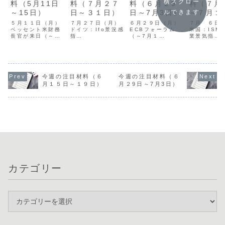
横スクロー
料（5月11日
料（７月２７
料（６月２9
料（７月
～15日）
日～３１日）
日～7月3日）
～７月１
ルできます
日）
５月１１日（月）
７月２７日（月）
６月２９日（月）
７月 ６日
ベッセント米財務
ドイツ：Ifo景況感
ECBフォーラム
米国：ISM
長官が来日（～
指
（～7月１
業景気指
5/13） １２日
数
日）
（火）日本：日銀
米国：耐久財受
３０日
７
金融政策決定会合
注
（火）米国：コン
（火）英国：
での主な意見の公
２８日
ファレンスボード
金融安定報
表
（火）米国：コン
消費者信頼感指
書 ８
ドイツ：ZEW景
ファレンスボード
数、JOLTS求人件
（水）ニュ
今週の注目材料（６
今週の注目材料（６
況感指
消費者信頼感指
数７月 １日
ランド：RB
月１５日～１９日）
月２9日～7月3日）
数
数 ２９日
（水）日本：日銀
策金
米国：消費者物
（水）オーストラ
短
価指数 １３日
リア：消費者物価
観
米国：FO
（水）米国：生産
指
米国：ADP雇用
事録公表（
者物価指数 １
数
者数、ISM製造業
間9日3
４日（...
米国：FRB政策
景気指数 ２
９日（木）
金利（FOMC)...
日（...
新規失...
カテゴリー