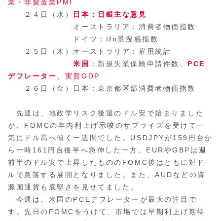
業・非製造業PMI
２４日（水）
日本：日銀主な意見
オーストラリア：消費者物価指数
ドイツ：Ifo景況感指数
２５日（木）オーストラリア：雇用統計
米国
：新規失業保険申請件数、
PCE
デフレーター
、
実質GDP
２６日（金）日本：東京都区部消費者物価指数
先週は、地政学リスク後退のドル安で始まりました
が、FOMCの年内利上げ示唆のサプライズを受けて一
気にドル高へ傾く一週間でした。USDJPYが159円台か
ら一時161円台後半へ急伸した一方、EURやGBPは週
前半のドル安で上昇したもののFOMC後はともに対ド
ルで急落する展開となりました。また、AUDなどの資
源国通貨も底堅さを見せてました。
今週は、米国のPCEデフレーターが最大の注目で
す。先日のFOMCをうけて、市場では早期利上げ期待