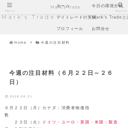
ホーム
今日の環境分析
Mark's Trade
Menu
Search
Mark's Trade
デイトレードの実績
Mark’s Trade
プロフィール
お問合せ
Home
今週の注目材料
今週の注目材料（６月２２日～２６
日）
2026.06.21
６月２２日（月）カナダ：消費者物価指
数
２３日（火）
ドイツ・ユーロ・英国・米国：製造