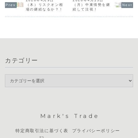
もおかしくない警
は強い動きを見せ
向が今後の通貨価
件数 ５
（木）リスクオン相
（月）中東情勢を継
戒水準に達してい
ていますが、政策
値を左右する重要
（水）米国：
場の継続なるか？！
続して注視！
ます。通貨相関で
金利据え置き後の
な鍵となります。
雇用者数、I
は豪ドルと米...
総裁会見で利上げ
現在は明確なト
製造業景気
再...
レ...
数 ６日
米国：新規
険申請件
数 ...
カテゴリー
Mark's Trade
特定商取引法に基づく表
プライバシーポリシー