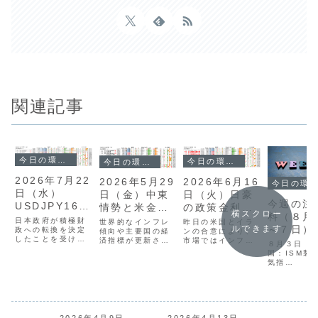
関連記事
今日の環境分析
今日の環境分析
今日の環境分析
2026年7月22
2026年6月16
2026年5月29
今日の環境分析
日（水）
日（火）日豪
日（金）中東
今週の注
USDJPY163
の政策金利に
情勢と米金融
横スクロー
料（８月
円台に警戒！
注目！
当局発言に注
日本政府が積極財
昨日の米国とイラ
世界的なインフレ
～７日）
ルできます
政への転換を決定
ンの合意により、
意！
傾向や主要国の経
したことを受け、
市場ではインフレ
済指標が更新され
８月３日（
ドル円は163円台
懸念が和らぎドル
る中、市場全体は
国：ISM製
と約40年ぶりの水
安が進みました。
方向性を欠いたレ
気指
準まで上昇しまし
本日は、注目の集
ンジ相場が続いて
た。中東情勢の影
まるオーストラリ
います。日米英の
オーストラ
響による米金利上
アと日本の金融政
金融政策に影響を
カナダ：祝
昇も重なりドルが
策発表が相場の大
与える重要人物の
強含む一方、円は
きな鍵となりま
発言や、日本の消
４日（
介入がいつあって
す。現在、豪ドル
費者物価指数の動
2026年4月9日
2026年4月13日
米国：JOL