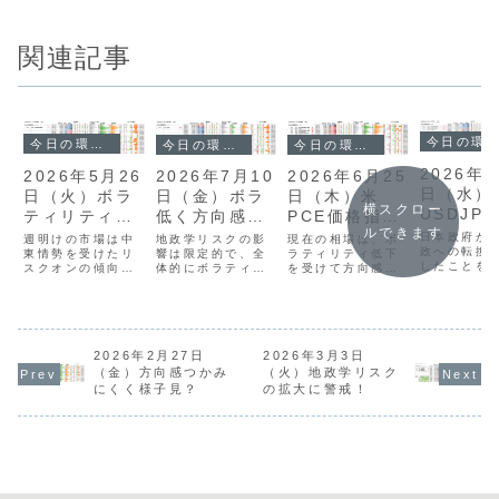
関連記事
今日の環境分析
今日の環境分析
今日の環境分析
今日の環境分析
2026年7
2026年5月26
2026年7月10
2026年6月25
日（水）
日（火）ボラ
日（金）ボラ
日（木）米
横スクロー
USDJPY
ティリティの
低く方向感の
PCE価格指数
ルできます
円台に警
拡大待ち！
判断困難！
に注意！
日本政府が
週明けの市場は中
地政学リスクの影
現在の相場は、ボ
政への転換
東情勢を受けたリ
響は限定的で、全
ラティリティ低下
したことを
スクオンの傾向が
体的にボラティリ
を受けて方向感の
ドル円は16
強まり、ドルが売
ティが低く方向感
乏しい展開が続い
と約40年ぶ
られる一方で株式
に乏しい展開が続
ています。通貨強
準まで上昇
市場に資金が集中
いています。通貨
弱では米ドルと円
た。中東情
したため、為替市
相関ではNZDや
が「二強」の状態
響による米
場は全体的に低い
CADの強さが目立
にあり、ドル円は
昇も重なり
ボラティリティに
2026年2月27日
つものの、ニュー
2026年3月3日
162円をうかがう
強含む一方
留まりました。通
ジーランドが祝日
動きを見せるもの
（金）方向感つかみ
（火）地政学リスク
介入がいつ
貨の強弱関係では
であることや週末
の、為替介入への
にくく様子見？
の拡大に警戒！
もおかしく
英ポンドと豪ドル
要因も重なり、市
警戒感から上値が
戒水準に達
の強さが目立つ反
場全体で大きな動
重い膠着状態で
ます。通貨
面、円やユーロは
きは期待しにくい
す。一方で、豪ド
は豪ドルと米
方向感が乏し
状況です。注目...
ルやポンド、ユ
く、...
ー...