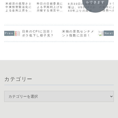
ルできます
入を警戒？
燃に警戒
注目！
円台への攻
昨日の日銀委員に
昨日はトラ
米経済の底堅さと
6月30日の為替相
よる早期利上げを
の発言によ
中東情勢緊迫化に
防？
場は、USDJPYが
示唆する発言や、
ン情勢への
よる金利上昇を背
40年ぶりの高値水
予想を上回る米小
感が強まり
景に、米ドルの強
準にありつつも、
売売上高の結果を
学リスクが
さが際立っていま
介入への警戒感か
受け、市場ではド
ました。ド
す。ドル円は160
ら162円を前に上
ル高円安の傾向が
い戻しから
円の大台に達しま
値の重い展開が続
鮮明になっていま
は162円後
したが、介入や利
いています。現在
す。通貨相関から
上昇してい
上げ観測を押し返
日本のCPIに注目！
米独の景気センチメ
は、欧州当局の発
は、ドルが強含
が、介入へ
すほどのドルの勢
言などを背景に
ボラ低下し様子見？
ント指数に注目！
み、ポンドの弱さ
感も高く慎
いが確認できま
GBPやEURが強
が目立ちます。ド
断が求めら
す。通貨相関で
く、一方でAUDや
ル円が再び158円
す。通貨強
は、急速に弱含ん
JPYの弱さが目立
台に入ったこと
円やユーロ
でいる豪ドルの売
つ状況です。本日
で、為替介入への
と、ポンド
りや、ドル買いを
は...
警...
の...
軸...
カテゴリー