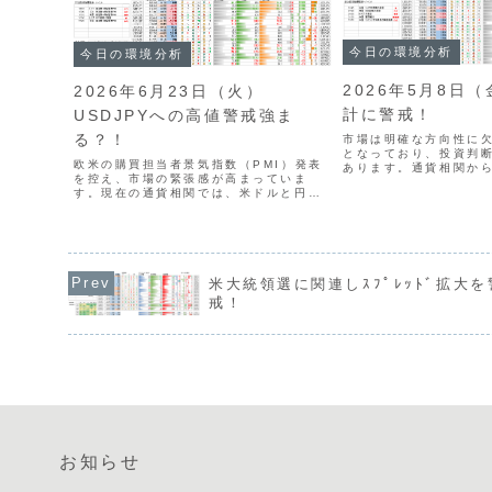
今日の環境分析
今日の環境分析
2026年5月8日
2026年6月23日（火）
計に警戒！
USDJPYへの高値警戒強ま
る？！
市場は明確な方向性に
となっており、投資判
欧米の購買担当者景気指数（PMI）発表
あります。通貨相関か
を控え、市場の緊張感が高まっていま
ドル（AUD）の強さが
す。現在の通貨相関では、米ドルと円の
調的な円（JPY）の強
強さが継続する一方、ユーロや英ポンド
な取引戦略を検討して
は弱含みの展開です。昨日は英国の政局
国雇用統計の発表を控..
安定を好感したポンド買いや、日米財務
相会談の報道を受けた介入...
米大統領選に関連しｽﾌﾟﾚｯﾄﾞ拡大を
戒！
お知らせ