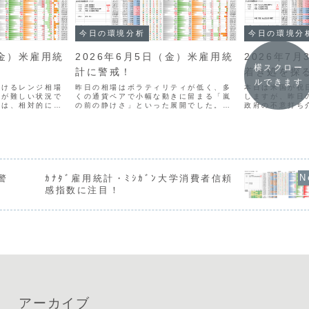
今日の環境分析
今日の環境分
（金）米雇用統
2026年6月5日（金）米雇用統
2026年7
横スクロー
計に警戒！
着き処を探
ルできます
欠けるレンジ相場
昨日の相場はボラティリティが低く、多
本日は米国が祝
断が難しい状況で
くの通貨ペアで小幅な動きに留まる「嵐
しますが、昨日
らは、相対的に豪
の前の静けさ」といった展開でした。通
政府の不意打ち
目立つものの、基
貨相関ではUSDの強さが際立ち、次いで
いドル売りの動
さを軸とした慎重
JPYやEURも堅調な一方、AUDの弱さが
USDJPYは1
います。本日は米
継続しています。本日の最大の注目材料
の、依然として
.
は、21:30に...
り、足元では円や
警
ｶﾅﾀﾞ雇用統計・ﾐｼｶﾞﾝ大学消費者信頼
感指数に注目！
アーカイブ