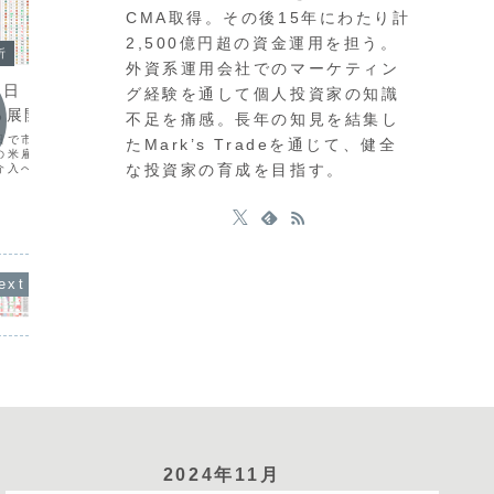
CMA取得。その後15年にわたり計
2,500億円超の資金運用を担う。
今日の
析
今日の環境分析
外資系運用会社でのマーケティン
202
月3日（金）JPYの落
2026年6月19日（金）161円
グ経験を通して個人投資家の知識
中銀ウ
る展開？
台のUSDJPYに警戒！
不足を痛感。長年の知見を結集し
本日は、
日で市場の流動性が低下
ドル円は、FOMCでの利上げ方針への転
たMark’s Tradeを通じて、健全
政策金利
の米雇用統計の下振れと
換を受け、一時161円台後半まで上昇す
控え、様
な投資家の育成を目指す。
介入への警戒から、円買
る全面ドル高の展開となりました。しか
先週末は
きが加速しています。
し、162円は政府・日銀による円買い介
的に円売
61円台まで急落したもの
入の警戒水準とされるため、ここからの
はドル円
歴史的な円安水準にあ
上値追いは慎重さが必要です。通貨相関
開が続い
ポンドが...
を見るとドルと円の...
2024年11月