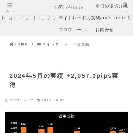
ホーム
今日の環境分析
Mark's Trade
Menu
Search
Mark's Trade
デイトレードの実績
Mark’s Trade
プロフィール
お問合せ
Home
スイングトレードの実績
2024年5月の実績 +2,057.0pips獲
得
2024.06.02
2025.06.01