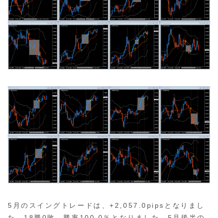
5月のスイングトレードは、+2,057.0pipsとなりまし
た。18勝0敗、勝率100.0％となりました。5月後半の