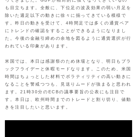
も目立ちます。全般に、下位足の波及効果の弱い月足を
除いた週足以下の動きに徐々に揃ってきている模様で
す。昨日の動きを受けて、4時間足では多くの通貨ペア
にトレンドの確認をすることができるようになりまし
た。今後の金融引締めの余地を図るように通貨選択が行
われている印象があります。
米国では、本日は感謝祭のため休場となり、明日もブラ
ックフライデーと休暇モードなります。このため、米国
時間はちょっとした材料でボラティリティの高い動きに
なることを警戒つつも、見送りムードが強まると思われ
ます。21時30分のECBの議事要旨の公表にも注目で
す。本日は、欧州時間までのトレードと割り切り、値動
きを注目したいと思います。