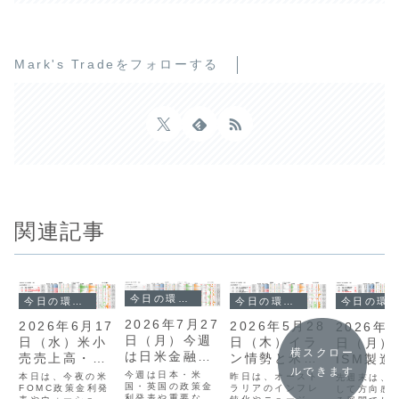
Mark's Tradeをフォローする
関連記事
今日の環境分析
今日の環境分析
今日の環境分析
今日の環境分析
2026年7月27
2026年5月28
2026年6月17
2026年
日（月）今週
日（木）イラ
日（水）米小
日（月）
横スクロー
は日米金融政
ン情勢と米経
売売上高・
ISM製造
ルできます
策に警戒！
済指標に注
FOMCに注
気指数に
今週は日本・米
昨日は、オースト
本日は、今夜の米
先週末は、
国・英国の政策金
目！
ラリアのインフレ
目！
FOMC政策金利発
目！
して方向感
利発表や重要な経