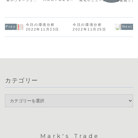
鈍化やニュージー
表やウォーシュ新
る展開でし
済指標が続く、非
ランドの利上げ観
総裁の会見を控
去最大の円
常に注目の集まる
測が通貨の強弱を
え、非常に神経質
入額が発表
1週間となりま
分ける決定打とな
な展開が予想され
したが、市
す。先週末は中東
りました。また、
ます。昨日は日銀
応は限定的
情勢の緊張緩和へ
原油価格の下落や
の利上げもありま
通貨相関か
の期待からドル買
ドル安の局面があ
したが、材料出尽
今日の環境分析
今日の環境分析
利上げ観測
いが一服し、
ったものの、円安
くしから円安が強
NZDとEU
2022年11月23日
2022年11月25日
USDJPYは164円
の進行により介入
まり、米国でも利
が目立つ一
手前で上値の重さ
への警戒感が高ま
下げ観測が再燃し
JPYとUS
が意識され163円
っています。通貨
ドル安が継続して
みで推移し
台半ばへと下落し
相関からは、通貨
います。通貨相関
す。本日は
ました。通貨相
の強弱関係を判
を見るとドルと
エルFRB...
関...
断...
円...
カテゴリー
Mark's Trade