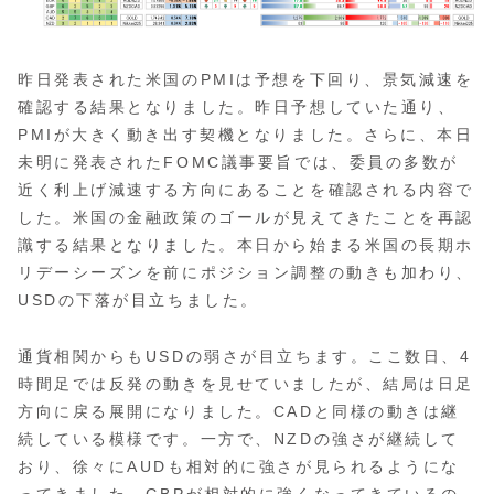
昨日発表された米国のPMIは予想を下回り、景気減速を
確認する結果となりました。昨日予想していた通り、
PMIが大きく動き出す契機となりました。さらに、本日
未明に発表されたFOMC議事要旨では、委員の多数が
近く利上げ減速する方向にあることを確認される内容で
した。米国の金融政策のゴールが見えてきたことを再認
識する結果となりました。本日から始まる米国の長期ホ
リデーシーズンを前にポジション調整の動きも加わり、
USDの下落が目立ちました。
通貨相関からもUSDの弱さが目立ちます。ここ数日、4
時間足では反発の動きを見せていましたが、結局は日足
方向に戻る展開になりました。CADと同様の動きは継
続している模様です。一方で、NZDの強さが継続して
おり、徐々にAUDも相対的に強さが見られるようにな
ってきました。GBPが相対的に強くなってきているの