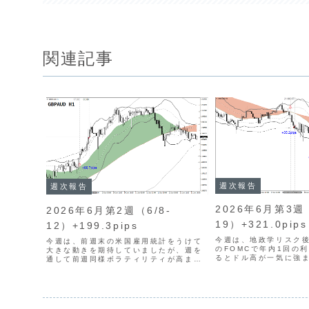
関連記事
週次報告
週次報告
2026年6月第3週（
2026年6月第2週（6/8-
19）+321.0pips
12）+199.3pips
今週は、地政学リスク後
今週は、前週末の米国雇用統計をうけて
のFOMCで年内1回の
大きな動きを期待していましたが、週を
るとドル高が一気に強ま
通して前週同様ボラティリティが高まり
ル円は161円台後半へ
ませんでした。方向感の乏しい展開が強
買い介入への警戒感が
まり、トレードチャンスのつかめない局
感の乏しい展開が続き
面が続きました。トレード回数は5回（前
回数は11回（前...
週比-8回）となり、火...