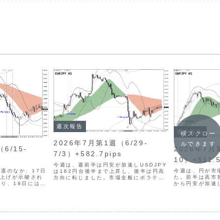
週次報告
週次報告
横スクロー
2026年7月第1週（6/29-
ルできます
2026年7月
6/15-
7/3）+582.7pips
10）+511.5
今週は、週前半は円安が加速しUSDJPY
今週は、円が市
退のなか、17日
は162円台後半まで上昇し、後半は円高
た。前半は高市
利上げが示唆され
方向に転じました。市場全般にボラティ
から円安が加速
り、18日にはド
リティが高まったものの、トレードタイ
り、USDJPY
急伸しました。円
ミングをとるのが難しく、月曜日と木曜
ました。しかし
強まるなか、方向
日の２日間のみとトレードとなりまし
クが後退し、金
ました。トレード
た。木曜日は、対象9...
発言をうけて、円