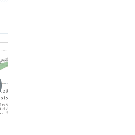
週次報
週次報告
2026
第2週（7/6-
2026年5月第４週（5/25-
24）+3
pips
29）+418.7pips
今週は、
場のリード役となりまし
ドル高が
今週は、ボラティリティが高まらず方向
首相の積極財政への懸念
円直前ま
感の乏しい展開となりました。トレード
し、地政学リスクも加わ
への警戒
回数は21回（前週比+14回）となりまし
は162円台後半まで上昇し
ードのし
たが、大きな収益につながるトレードは
、週後半には地政学リス
数は11
ありませんでした。見送るべき局面でエ
曜日には片山財務大臣の
が、１回
ントリーしてしまい、2023年11月以来
買...
の週に４回の負け...