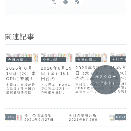
関連記事
今日の環境分析
今日の環境分析
今日の環境分析
今日の環境分析
2026年
2026年6月17
2026年6月19
2026年６月
日（火）
日（水）米小
日（金）161
10日（水）米
横スクロー
方向への
売売上高・
円台の
CPIに警戒！
ルできます
性に注目
FOMCに注
USDJPYに警
本日の相場
本日は、今夜の米
ドル円は、FOMC
本日は、市場が最
末の円買い
目！
FOMC政策金利発
戒！
での利上げ方針へ
も注目する米国の
受けた調整
表やウォーシュ新
の転換を受け、一
消費者物価指数
み、全体と
総裁の会見を控
時161円台後半ま
（CPI）の発表を
「円の強さ
え、非常に神経質
で上昇する全面ド
夜に控えていま
「ドルの弱
な展開が予想され
ル高の展開となり
す。現在は米ドル
継続してい
ます。昨日は日銀
ました。しかし、
や円が買われやす
ドル円は一時
の利上げもありま
162円は政府・日
く、豪ドルなどが
円台まで値
したが、材料出尽
銀による円買い介
売られやすい流れ
今日の環境分析
今日の環境分析
ましたが、
くしから円安が強
入の警戒水準とさ
が続いています。
2021年9月27日
2021年9月29日
急激な動き
まり、米国でも利
れるため、ここか
CPIの結果が予想
落ち着きど
下げ観測が再燃し
らの上値追いは慎
を上回れば、さら
探る展開と
ドル安が継続して
重さが必要です。
にドル高が進む可