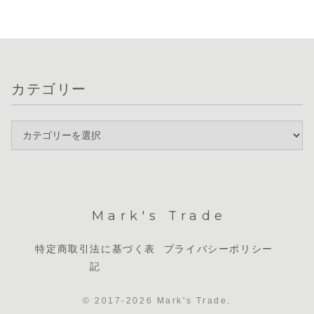
す。現在、
います。通貨相関
通貨相関を見ると
能性もあります
クロス円通
を見るとドルと
ドルと円の...
が、ドル円の上値
は1...
円...
に...
カテゴリー
Mark's Trade
特定商取引法に基づく表
プライバシーポリシー
記
© 2017-2026 Mark's Trade.