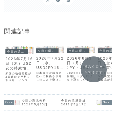
関連記事
今日の環境分析
今日の環境分析
今日の環境分析
今日の環境分析
2026年7月22
2026年8月3
2026年7
2026年7月16
日（水）
日（月）
日（金）
日（木）USD
横スクロー
USDJPY163
JPY・USDの
の円買い
安の持続性に
ルできます
円台に警戒！
動きに警戒！
に警戒！
注目！
日本政府が積極財
2026年8月、為替
本日は日銀
米国の物価指標が
政への転換を決定
相場は大きな転換
政策決定会
2日連続で予想を
したことを受け、
点を迎えていま
裁会見が最
下回り、インフレ
ドル円は163円台
す。先週末、日米
目点です。
減速への期待から
と約40年ぶりの水
協調による円買い
政府・日銀
ドル安の流れが続
準まで上昇しまし
介入が実施され、
円買い介入
いています。英国
た。中東情勢の影
ドル円は157円台
れた模様で
では次期政権への
響による米金利上
まで急落しまし
円は163円
期待からポンドが
昇も重なりドルが
た。現在は「円の
一時157円
独歩高となってお
今日の環境分析
今日の環境分析
強含む一方、円は
強さ・ドルの弱
急落し、現
り、通貨強弱でも
2021年5月13日
2021年5月17日
介入がいつあって
さ」が非常に鮮明
159円台半
ポンドの強さと
もおかしくない警
な状況です。本日
移していま
円・ドル・ユーロ
戒水準に達してい
は日米共同声明の
貨相関では
の弱さが明確で