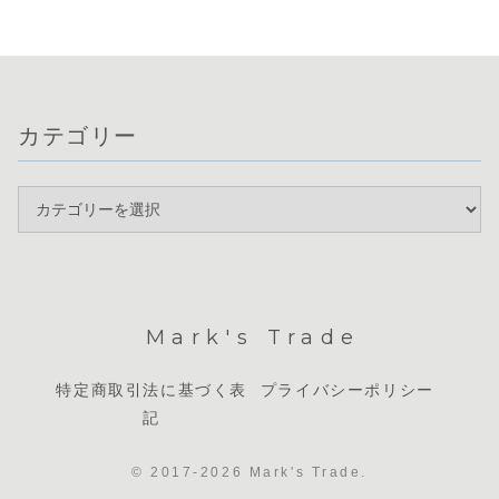
ます。通貨相関で
発表が予定されて
さとドルの
す。投資戦略とし
は豪ドルと米...
いるほか、夜に
際立っていま
てはポンドや豪ド
は...
ルの...
カテゴリー
Mark's Trade
特定商取引法に基づく表
プライバシーポリシー
記
© 2017-2026 Mark's Trade.