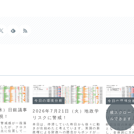
今日の環境分析
今日の環境分
（水）日銀議事
2026年7月21日（火）地政学
2026年6月
横スクロー
視！
リスクに警戒！
USDJPY
ルできます
入警戒感が一段落
本日は、停滞していた昨日から徐々に動
昨日注目の米経
ましたが、クロス
きが出始めたと考えています。英国の新
となったことで
岐点に位置してお
政権による財政への懸念からポンドが売
し、全体的に方