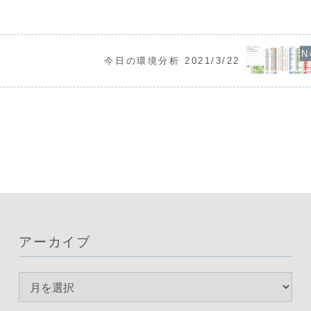
開です。通貨相関
られる一方、通貨相関ではドルの強さが
ています。ドル
方、ユーロやポン
際立ってきました。現在は「ドル買い、
していますが、
ており、円買いや
ポンド・ユーロ売り」という強弱関係が
入への警戒感が
...
はっきりしており、上位足...
す。多くの通貨ペ
今日の環境分析 2021/3/22
アーカイブ