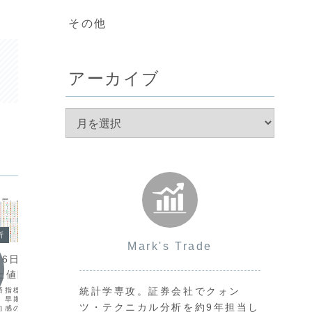
その他
アーカイブ
今日の
今日の環境分析
析
Mark's Trade
202
2026年7月9日（木）地政学リ
26日（金）
USD
スクの再燃に警戒！
の上値限界に警戒？
2026
昨日はトランプ氏の発言によりイラン情
統計学専攻。証券会社でクォン
済指標が予想通りの結果
迎えてい
勢への不透明感が強まり、地政学リスク
、早期利上げ観測が後退
円買い介
ツ・テクニカル分析を約9年担当し
が再燃しました。ドルの買い戻しからド
向感の乏しい展開となっ