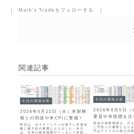
Mark's Tradeをフォローする
関連記事
今日の環境分析
今日の環境分析
2026年8月5日
2026年5月12日（火）米財務
要旨や米指標を注
相との対談や米CPIに警戒！
現在の為替相場は、介
昨日は、ボラティリティが低下し市場全
し円売りが優勢となり
般に様子見の展開となりました。本日
円はテクニカル的な分
は、日米の経済指標やベッセント米財務