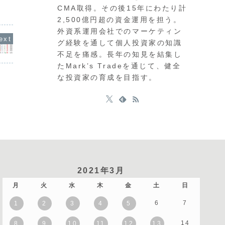
台まで急
ル円は162円後半まで上昇しています
円は161円台後半で推移
CMA取得。その後15年にわたり計
さ・ドル
が、介入への警戒感も高く慎重な判断が
162円付近では政府の介
す。本日
求められます。通貨強弱では円やユーロ
強く、上値の重い状況で
2,500億円超の資金運用を担う。
れている
の弱さと、ポンドやドルの...
アで...
外資系運用会社でのマーケティン
グ経験を通して個人投資家の知識
不足を痛感。長年の知見を結集し
たMark’s Tradeを通じて、健全
な投資家の育成を目指す。
2021年3月
月
火
水
木
金
土
日
6
7
1
2
3
4
5
14
8
9
10
11
12
13