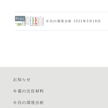
り、次の動きを伺う展
長官と政府要人との会談が重なること
では円の強さが続く一
で、市場が活発に動く可能性が高いと思
ドの弱さが鮮明になっ
います。特に米国の消費者物価指数や、
欧州通貨売りを軸にした通
日銀の政策決定会合における主...
今日の環境分析 2021年3月18日
お知らせ
今週の注目材料
今日の環境分析