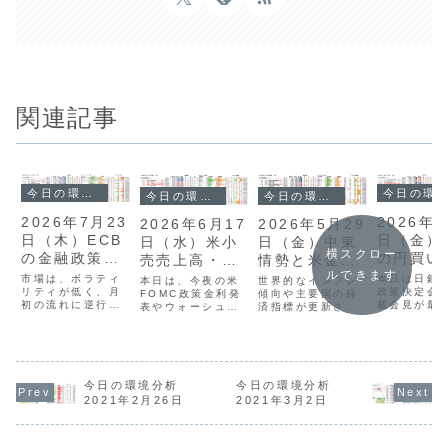
関連記事
今日の環境分析
今日の環境分析
今日の環境分析
今日の環境分析
2026年7月23
2026年7
2026年6月17
2026年5月29
日（木）ECB
日（金）
日（水）米小
日（金）中東
横スクロー
の金融政策に
の円買い
売売上高・
情勢と米金融
注目！
ルできます
に警戒！
FOMCに注
当局発言に注
市場は、ボラティ
本日は日銀
本日は、今夜の米
世界的なインフレ
リティが低く、月
政策決定会
目！
FOMC政策金利発
意！
傾向や主要国の経
初の流れに逆行す
裁会見が最
表やウォーシュ新
済指標が更新され
る動きが出てお
目点です。
総裁の会見を控
る中、市場全体は
り、新たなトレン
政府・日銀
え、非常に神経質
方向性を欠いたレ
ドの始まりかを確
円買い介入
な展開が予想され
ンジ相場が続いて
認する局面です。
れた模様で
ます。昨日は日銀
います。日米英の
通貨相関ではAUD
円は163円
の利上げもありま
金融政策に影響を
やUSDの強さと
一時157円
したが、材料出尽
今日の環境分析
今日の環境分析
与える重要人物の
GBPの弱さが続い
急落し、現
くしから円安が強
発言や、日本の消
2021年2月26日
2021年3月2日
ています。
159円台半
まり、米国でも利
費者物価指数の動
USDJPYは一時
移していま
下げ観測が再燃し
向が今後の通貨価
162円台まで下落
貨相関では
ドル安が継続して
値を左右する重要
しましたが、すぐ
さとドルの