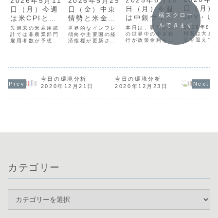
2025年6月15
2026年5月11
2026年5月29
日（月）
日（月）今週
日（月）今週
日（金）中東
横スクロー
JPY・U
は中銀ウィー
は米CPIと中
情勢と米金融
ルできます
動きに警
クでボラ高ま
東情勢に警
当局発言に注
2026年8
本日は、明日から
先週末の米雇用統
世界的なインフレ
相場は大き
る？
の世界中の中央銀
戒！
計では非農業部門
意！
傾向や主要国の経
点を迎えて
行が政策金利を発
雇用者数が予想を
済指標が更新され
す。先週末
表する「中銀ウィ
上回ったものの、
る中、市場全体は
協調による
ーク」を控え、様
平均時給の伸び悩
方向性を欠いたレ
介入が実施
子見ムードで始ま
みによるインフレ
ンジ相場が続いて
ドル円は15
っています。先週
懸念後退からドル
います。日米英の
まで急落し
末はイラン情勢や
売りが継続しまし
金融政策に影響を
た。現在は
株価の影響で一時
た。米ドル円は
与える重要人物の
今日の環境分析
今日の環境分析
強さ・ドル
的に円売りが優勢
156円台で一進一
発言や、日本の消
2020年12月21日
2020年12月23日
さ」が非常
となりましたが、
退となり、週明け
費者物価指数の動
な状況です
現在はドル円も
の市場は「窓開
向が今後の通貨価
は日米共同
160円付近で方向
け」でスタートし
値を左右する重要
発表が予定
感を探る展開が続
ています。現在は
な鍵となります。
いるほか、
いています。通
米ドルや円の窓埋
現在は明確なト
は...
貨...
め...
レ...
カテゴリー