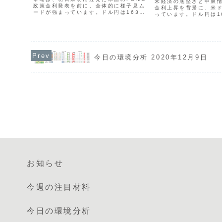
米経済の底堅さと中東
政策金利発表を前に、全体的に様子見ム
金利上昇を背景に、米
ードが強まっています。ドル円は163円
っています。ドル円は1
台後半で膠着状態が続いていますが、市
しましたが、介入や利
場ではサプライズ利上げへの警戒感もあ
すほどのドルの勢いが
り、もし164円台に乗せてくればドル高
貨相関では、急速に弱
が加速する可能性が...
の売りや、ドル買いを軸.
今日の環境分析 2020年12月9日
お知らせ
今週の注目材料
今日の環境分析