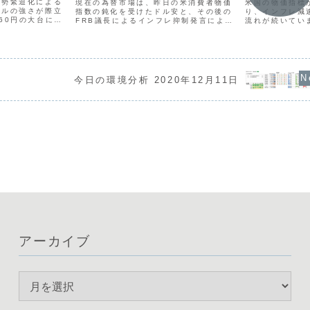
情勢緊迫化による
米国の物価指標
現在の為替市場は、昨日の米消費者物価
ドルの強さが際立
り、インフレ減
指数の鈍化を受けたドル安と、その後の
60円の大台に達
流れが続いてい
FRB議長によるインフレ抑制発言による
上げ観測を押し返
への期待からポ
反発が交錯し、方向感を掴みにくい状況
確認できます。通
り、通貨強弱で
が続いています。全体的にボラティリテ
含んでいる豪ドル
ル・ユーロの弱
ィが低く、メジャー通貨の強弱がはっき
..
としてはポンドや
りしない中で、豪ドルな...
今日の環境分析 2020年12月11日
アーカイブ