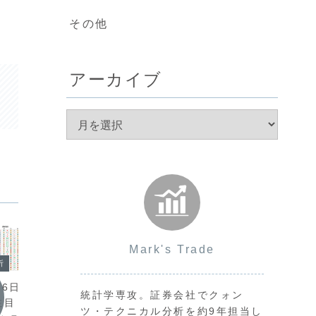
その他
アーカイブ
Mark's Trade
今日の環境分析
今日の
析
2026年7月31日（金）追加の
202
16日（木）USD安
統計学専攻。証券会社でクォン
円買い介入に警戒！
計に警
注目！
ツ・テクニカル分析を約9年担当し
本日は日銀の金融政策決定会合と総裁会