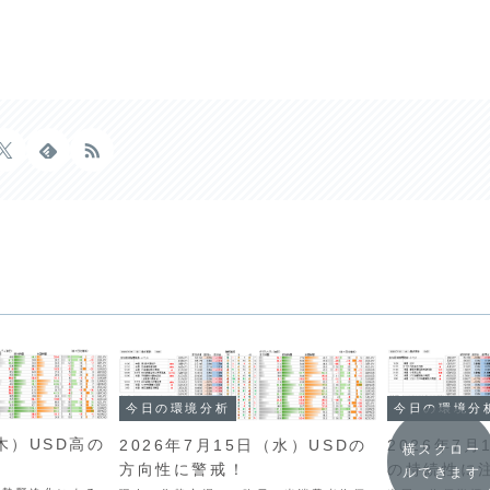
今日の環境分
今日の環境分析
（木）USD高の
2026年7月
2026年7月15日（水）USDの
横スクロー
の持続性に
方向性に警戒！
ルできます