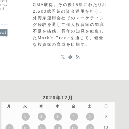
昨日の相
が2日連続で予想を下回
見が最大の注目点です。昨日は政府・日
CMA取得。その後15年にわたり計
くの通貨
速への期待からドル安の
銀による円買い介入が行われた模様で、
の前の静
ます。英国では次期政権
2,500億円超の資金運用を担う。
ドル円は163円台から一時157円台へと
貨相関で
ンドが独歩高となってお
急落し、現在は159円台半ばで推移して
JPYや
もポンドの強さと円・ド
外資系運用会社でのマーケティン
います。通貨相関では円の強さとドルの
継続して
さが明確です。投資戦略
弱さが際立っていま...
は、21:3
豪ドルの...
グ経験を通して個人投資家の知識
不足を痛感。長年の知見を結集し
たMark’s Tradeを通じて、健全
な投資家の育成を目指す。
2020年12月
月
火
水
木
金
土
日
6
1
2
3
4
5
13
7
8
9
10
11
12