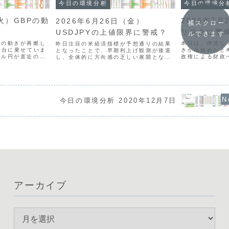
今日の環境分
今日の環境分析
2026年7
（火）GBPの動
2026年6月26日（金）
横スクロー
リスクに警
USDJPYの上値限界に警戒？
ルできます
本日は、停滞し
安の動きが再燃し
昨日注目の米経済指標が予想通りの結果
きが出始めたと
円台に乗せていま
となったことで、早期利上げ観測が後退
政権による財政
ドル円が直近の高
し、全体的に方向感の乏しい展開となっ
られる一方、通
昇トレンドが開始
ています。ドル円は161円台後半で推移
際立ってきまし
通貨相関を見ても
していますが、162円付近では政府の介
ポンド・ユーロ
が目立つ一方、円
入への警戒感が強く、上値の重い状況で
はっきりしており
..
す。多くの通貨ペアで...
今日の環境分析 2020年12月7日
アーカイブ