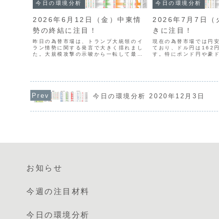
今日の環境分析
今日の環境分析
2026年6月12日（金）中東情
2026年7月7日
勢の終結に注目！
きに注目！
昨日の為替市場は、トランプ大統領のイ
現在の為替市場では円
ラン情勢に関する発言で大きく揺れまし
ており、ドル円は162
た。大規模攻撃の示唆から一転して最終
す。特にポンド円や豪
合意へと進展したことで、米金利の低下
値を更新し、新たな上
とともにドル円は159円台まで急落して
した様子が伺えます。
います。一方、ECBの利上げは予想通り
ポンドと豪ドルの強さ
で、ユーロは落ち着い...
とドルは弱い位置づけに.
今日の環境分析 2020年12月3日
お知らせ
今週の注目材料
今日の環境分析