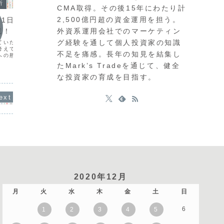
今日の環境分析
析
今日の
CMA取得。その後15年にわたり計
2026年7月28日（火）ドル高
2,500億円超の資金運用を担う。
月21日（火）地政学
202
継続に注目！
外資系運用会社でのマーケティン
戒！
USD
市場は、今週の日米英の金融政策発表を
グ経験を通して個人投資家の知識
ていた昨日から徐々に動
6月30
前に様子見姿勢が強く、方向感の乏しい
考えています。英国の新
年ぶりの
不足を痛感。長年の知見を結集し
展開です。米ドル円は163円台で膠着
への懸念からポンドが売
の警戒感
し、全体的にボラティリティも低い状態
貨相関ではドルの強さが
開が続い
たMark’s Tradeを通じて、健全
が続いています。通貨相関を見ると、米
た。現在は「ドル買い、
発言など
ドルと豪ドルの強さが目立つ一方で、英
売り」という強弱関係が
方でAU
な投資家の育成を目指す。
ポンドとユーロの弱さが顕...
、上位足...
す。本日は
2020年12月
月
火
水
木
金
土
日
6
1
2
3
4
5